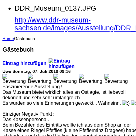
DDR_Museum_0137.JPG
http://www.ddr-museum-
sachsen.de/images/Ausstellung/DD
Home
Gästebuch
Gästebuch
Eintrag hinzufügen
Uwe
Sonntag, 07. Juli 2019 09:16
Faszinierende Ausstellung !
Das Museum bietet wirklich alles an Ostlagie, ist liebevoll
dekoriert und sehr sehr umfangreich.
Es wurden so viele Erinnerungen geweckt... Wahnsinn.
Einziger Negativ Punkt :
Das Kassenpersonal.
Beim Bezahlen des Eintritts wollte ich aus dem Shop an der
Kasse einen Riegel Pfeffies (kleine Pfefferminz Dragees) hab
Ich finde es gut das die Pfeffies dort angeboten werden...hab s