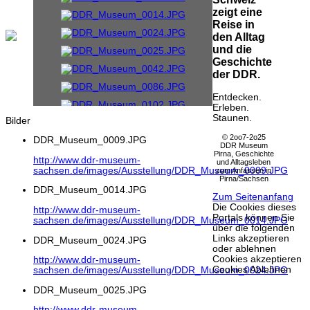
zeigt eine
Reise in
den Alltag
und die
Geschichte
der DDR.
Entdecken.
Erleben.
Staunen.
Bilder
© 2oo7-2o25
DDR_Museum_0009.JPG
DDR Museum
Pirna, Geschichte
http://www.ddr-museum-
und Alltagsleben
sachsen.de/images/Ausstellung/DDR_Museum_0009.JPG
zum Anfassen in
Pirna/Sachsen
DDR_Museum_0014.JPG
Zum Seitenanfang
Die Cookies dieses
http://www.ddr-museum-
Portals können Sie
sachsen.de/images/Ausstellung/DDR_Museum_0014.JPG
über die folgenden
Links akzeptieren
DDR_Museum_0024.JPG
oder ablehnen
Cookies akzeptieren
http://www.ddr-museum-
Cookies Ablehnen
sachsen.de/images/Ausstellung/DDR_Museum_0024.JPG
DDR_Museum_0025.JPG
http://www.ddr-museum-