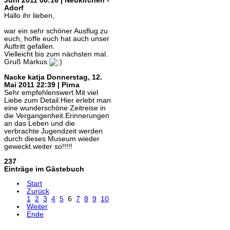
Juni 2011 08:16 | Neukirchen -
Adorf
Hallo ihr lieben,
war ein sehr schöner Ausflug zu
euch, hoffe euch hat auch unser
Auftritt gefallen.
Vielleicht bis zum nächsten mal.
Gruß Markus
Nacke katja
Donnerstag, 12.
Mai 2011 22:39 | Pirna
Sehr empfehlenswert.Mit viel
Liebe zum Detail.Hier erlebt man
eine wunderschöne Zeitreise in
die Vergangenheit.Erinnerungen
an das Leben und die
verbrachte Jugendzeit werden
durch dieses Museum wieder
geweckt.weiter so!!!!!
237
Einträge im Gästebuch
Start
Zurück
1
2
3
4
5
6
7
8
9
10
Weiter
Ende