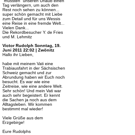
"mussten" unseren Urlaub einen
Tag verlängern, um auch den
Rest noch sehen zu können...
super schön gemacht mit Liebe
zum Detail und für uns Wessis
eine Reise in eine fremde Welt...
Vielen Dank...
Die Rekordbesucher Y. de Fries
und M. Lehmitz
Victor Rudolph
Sonntag, 19.
Juni 2011 22:02 | Zwönitz
Hallo ihr Lieben,
habe mit meinem Vati eine
Trabiausfahrt in der Sächsischen
Schweiz gemacht und zur
Abrundung haben wir Euch noch
besucht. Es war wie eine
Zeitreise, wie eine andere Welt.
Sehr schön! Und mein Vati war
auch sehr begeistert. Er kennt
die Sachen ja noch aus dem
Alltagsleben. Wir kommen
bestimmt mal wieder!
Viele Grüße aus dem
Erzgebirge!
Eure Rudolphs