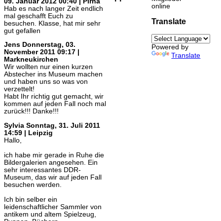
09. Januar 2012 00:40 | Pirna
online
Hab es nach langer Zeit endlich
mal geschafft Euch zu
Translate
besuchen. Klasse, hat mir sehr
gut gefallen
Jens
Donnerstag, 03.
Powered by
November 2011 09:17 |
Translate
Markneukirchen
Wir wollten nur einen kurzen
Abstecher ins Museum machen
und haben uns so was von
verzettelt!
Habt Ihr richtig gut gemacht, wir
kommen auf jeden Fall noch mal
zurück!!! Danke!!!
Sylvia
Sonntag, 31. Juli 2011
14:59 | Leipzig
Hallo,
ich habe mir gerade in Ruhe die
Bildergalerien angesehen. Ein
sehr interessantes DDR-
Museum, das wir auf jeden Fall
besuchen werden.
Ich bin selber ein
leidenschaftlicher Sammler von
antikem und altem Spielzeug,