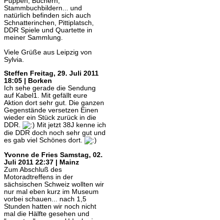
Puppen, Büchern,
Stammbuchbildern... und
natürlich befinden sich auch
Schnatterinchen, Pittiplatsch,
DDR Spiele und Quartette in
meiner Sammlung.
Viele Grüße aus Leipzig von
Sylvia.
Steffen
Freitag, 29. Juli 2011
18:05 | Borken
Ich sehe gerade die Sendung
auf Kabel1. Mit gefällt eure
Aktion dort sehr gut. Die ganzen
Gegenstände versetzen Einen
wieder ein Stück zurück in die
DDR.
Mit jetzt 38J kenne ich
die DDR doch noch sehr gut und
es gab viel Schönes dort.
Yvonne de Fries
Samstag, 02.
Juli 2011 22:37 | Mainz
Zum Abschluß des
Motoradtreffens in der
sächsischen Schweiz wollten wir
nur mal eben kurz im Museum
vorbei schauen... nach 1,5
Stunden hatten wir noch nicht
mal die Hälfte gesehen und