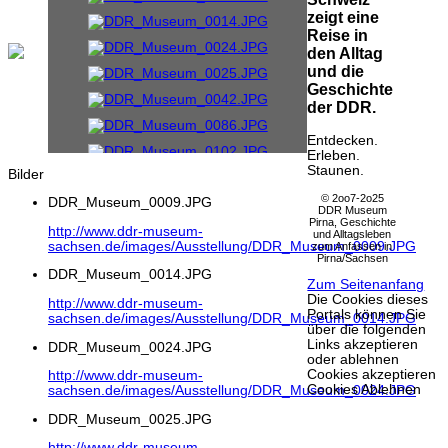
zeigt eine
Reise in
den Alltag
und die
Geschichte
der DDR.
Entdecken.
Erleben.
Staunen.
Bilder
© 2oo7-2o25
DDR_Museum_0009.JPG
DDR Museum
Pirna, Geschichte
http://www.ddr-museum-
und Alltagsleben
sachsen.de/images/Ausstellung/DDR_Museum_0009.JPG
zum Anfassen in
Pirna/Sachsen
DDR_Museum_0014.JPG
Zum Seitenanfang
Die Cookies dieses
http://www.ddr-museum-
Portals können Sie
sachsen.de/images/Ausstellung/DDR_Museum_0014.JPG
über die folgenden
Links akzeptieren
DDR_Museum_0024.JPG
oder ablehnen
Cookies akzeptieren
http://www.ddr-museum-
Cookies Ablehnen
sachsen.de/images/Ausstellung/DDR_Museum_0024.JPG
DDR_Museum_0025.JPG
http://www.ddr-museum-