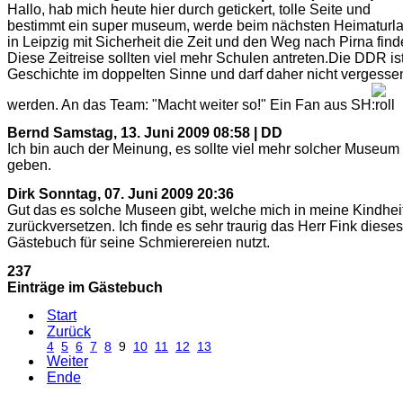
Hallo, hab mich heute hier durch getickert, tolle Seite und
bestimmt ein super museum, werde beim nächsten Heimaturl
in Leipzig mit Sicherheit die Zeit und den Weg nach Pirna find
Diese Zeitreise sollten viel mehr Schulen antreten.Die DDR is
Geschichte im doppelten Sinne und darf daher nicht vergesse
werden. An das Team: "Macht weiter so!" Ein Fan aus SH
Bernd
Samstag, 13. Juni 2009 08:58 | DD
Ich bin auch der Meinung, es sollte viel mehr solcher Museum
geben.
Dirk
Sonntag, 07. Juni 2009 20:36
Gut das es solche Museen gibt, welche mich in meine Kindhei
zurückversetzen. Ich finde es sehr traurig das Herr Fink dieses
Gästebuch für seine Schmierereien nutzt.
237
Einträge im Gästebuch
Start
Zurück
4
5
6
7
8
9
10
11
12
13
Weiter
Ende