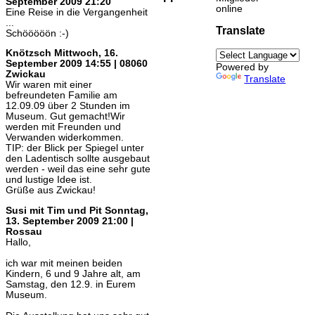
September 2009 21:20
online
Eine Reise in die Vergangenheit
...
Translate
Schööööön :-)
Knötzsch
Mittwoch, 16.
September 2009 14:55 | 08060
Powered by
Zwickau
Translate
Wir waren mit einer
befreundeten Familie am
12.09.09 über 2 Stunden im
Museum. Gut gemacht!Wir
werden mit Freunden und
Verwanden widerkommen.
TIP: der Blick per Spiegel unter
den Ladentisch sollte ausgebaut
werden - weil das eine sehr gute
und lustige Idee ist.
Grüße aus Zwickau!
Susi mit Tim und Pit
Sonntag,
13. September 2009 21:00 |
Rossau
Hallo,
ich war mit meinen beiden
Kindern, 6 und 9 Jahre alt, am
Samstag, den 12.9. in Eurem
Museum.