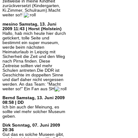
zeitweise in meine Kindheit
zurückversetzt (Kindergarten,
Ki.Zimmer, Schulraum).Macht
weiter so!!
mesino
Samstag, 13. Juni
2009 11:43 | Horst (Holstein)
Hallo, hab mich heute hier durch
getickert, tolle Seite und
bestimmt ein super museum,
werde beim nächsten
Heimaturlaub in Leipzig mit
Sicherheit die Zeit und den Weg
nach Pirna finden. Diese
Zeitreise sollten viel mehr
Schulen antreten.Die DDR ist
Geschichte im doppelten Sinne
und darf daher nicht vergessen
werden. An das Team: "Macht
weiter so!" Ein Fan aus SH
Bernd
Samstag, 13. Juni 2009
08:58 | DD
Ich bin auch der Meinung, es
sollte viel mehr solcher Museum
geben.
Dirk
Sonntag, 07. Juni 2009
20:36
Gut das es solche Museen gibt,