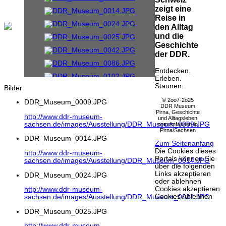
zeigt eine
Reise in
den Alltag
und die
Geschichte
der DDR.
Entdecken.
Erleben.
Staunen.
Bilder
© 2oo7-2o25
DDR_Museum_0009.JPG
DDR Museum
Pirna, Geschichte
http://www.ddr-museum-
und Alltagsleben
sachsen.de/images/Ausstellung/DDR_Museum_0009.JPG
zum Anfassen in
Pirna/Sachsen
DDR_Museum_0014.JPG
Zum Seitenanfang
Die Cookies dieses
http://www.ddr-museum-
Portals können Sie
sachsen.de/images/Ausstellung/DDR_Museum_0014.JPG
über die folgenden
Links akzeptieren
DDR_Museum_0024.JPG
oder ablehnen
Cookies akzeptieren
http://www.ddr-museum-
Cookies Ablehnen
sachsen.de/images/Ausstellung/DDR_Museum_0024.JPG
DDR_Museum_0025.JPG
http://www.ddr-museum-