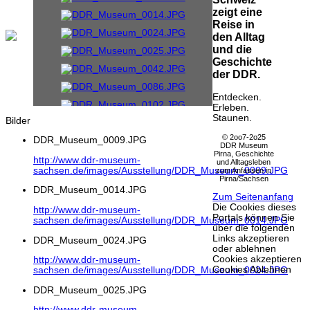
zeigt eine
Reise in
den Alltag
und die
Geschichte
der DDR.
Entdecken.
Erleben.
Staunen.
Bilder
© 2oo7-2o25
DDR_Museum_0009.JPG
DDR Museum
Pirna, Geschichte
http://www.ddr-museum-
und Alltagsleben
sachsen.de/images/Ausstellung/DDR_Museum_0009.JPG
zum Anfassen in
Pirna/Sachsen
DDR_Museum_0014.JPG
Zum Seitenanfang
Die Cookies dieses
http://www.ddr-museum-
Portals können Sie
sachsen.de/images/Ausstellung/DDR_Museum_0014.JPG
über die folgenden
Links akzeptieren
DDR_Museum_0024.JPG
oder ablehnen
Cookies akzeptieren
http://www.ddr-museum-
Cookies Ablehnen
sachsen.de/images/Ausstellung/DDR_Museum_0024.JPG
DDR_Museum_0025.JPG
http://www.ddr-museum-