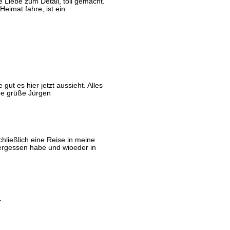
 Liebe zum Detail, toll gemacht.
eimat fahre, ist ein
ut es hier jetzt aussieht. Alles
ebe grüße Jürgen
hließlich eine Reise in meine
vergessen habe und wioeder in
r