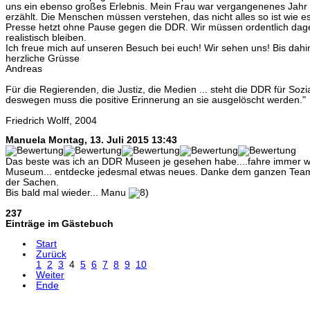
uns ein ebenso großes Erlebnis. Mein Frau war vergangenenes Jahr 
erzählt. Die Menschen müssen verstehen, das nicht alles so ist wie e
Presse hetzt ohne Pause gegen die DDR. Wir müssen ordentlich da
realistisch bleiben.
Ich freue mich auf unseren Besuch bei euch! Wir sehen uns! Bis dahi
herzliche Grüsse
Andreas
Für die Regierenden, die Justiz, die Medien ... steht die DDR für So
deswegen muss die positive Erinnerung an sie ausgelöscht werden."
Friedrich Wolff, 2004
Manuela
Montag, 13. Juli 2015 13:43
Das beste was ich an DDR Museen je gesehen habe....fahre immer wi
Museum... entdecke jedesmal etwas neues. Danke dem ganzen Team 
der Sachen.
Bis bald mal wieder... Manu
237
Einträge im Gästebuch
Start
Zurück
1
2
3
4
5
6
7
8
9
10
Weiter
Ende