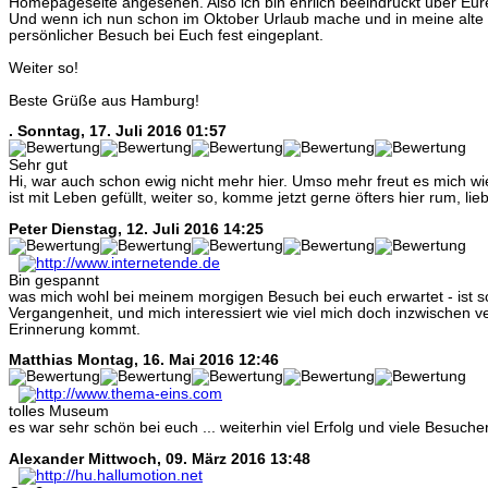
Homepageseite angesehen. Also ich bin ehrlich beeindruckt über Eure
Und wenn ich nun schon im Oktober Urlaub mache und in meine alte H
persönlicher Besuch bei Euch fest eingeplant.
Weiter so!
Beste Grüße aus Hamburg!
.
Sonntag, 17. Juli 2016 01:57
Sehr gut
Hi, war auch schon ewig nicht mehr hier. Umso mehr freut es mich wie g
ist mit Leben gefüllt, weiter so, komme jetzt gerne öfters hier rum, li
Peter
Dienstag, 12. Juli 2016 14:25
Bin gespannt
was mich wohl bei meinem morgigen Besuch bei euch erwartet - ist sc
Vergangenheit, und mich interessiert wie viel mich doch inzwischen 
Erinnerung kommt.
Matthias
Montag, 16. Mai 2016 12:46
tolles Museum
es war sehr schön bei euch ... weiterhin viel Erfolg und viele Besuche
Alexander
Mittwoch, 09. März 2016 13:48