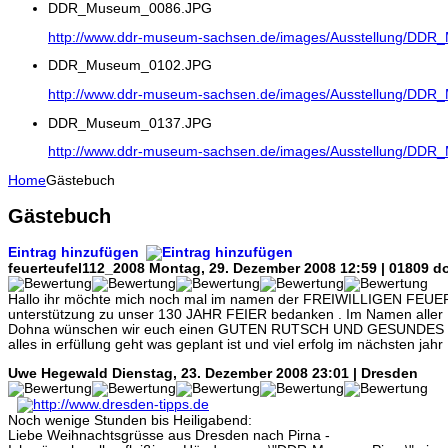
DDR_Museum_0086.JPG
http://www.ddr-museum-sachsen.de/images/Ausstellung/DD
DDR_Museum_0102.JPG
http://www.ddr-museum-sachsen.de/images/Ausstellung/DD
DDR_Museum_0137.JPG
http://www.ddr-museum-sachsen.de/images/Ausstellung/DD
Home
Gästebuch
Gästebuch
Eintrag hinzufügen
feuerteufel112_2008
Montag, 29. Dezember 2008 12:59 | 01809 d
Hallo ihr möchte mich noch mal im namen der FREIWILLIGEN FEU
unterstützung zu unser 130 JAHR FEIER bedanken . Im Namen alle
Dohna wünschen wir euch einen GUTEN RUTSCH UND GESUNDES
alles in erfüllung geht was geplant ist und viel erfolg im nächsten jahr 
Uwe Hegewald
Dienstag, 23. Dezember 2008 23:01 | Dresden
Noch wenige Stunden bis Heiligabend:
Liebe Weihnachtsgrüsse aus Dresden nach Pirna -