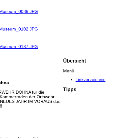
R_Museum_0086.JPG
R_Museum_0102.JPG
R_Museum_0137.JPG
Übersicht
Menü
Linkverzeichnis
ohna
Tipps
ERWEHR DOHNA für die
r Kammerraden der Ortswehr
 NEUES JAHR IM VORAUS das
!!