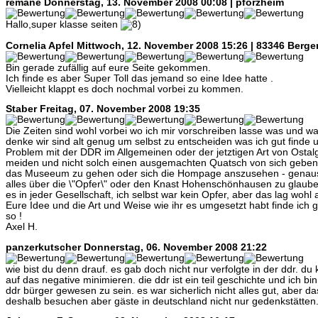
remane
Donnerstag, 13. November 2008 00:08 | pforzheim
Hallo,super klasse seiten
Cornelia Apfel
Mittwoch, 12. November 2008 15:26 | 83346 Berge
Bin gerade zufällig auf eure Seite gekommen.
Ich finde es aber Super Toll das jemand so eine Idee hatte .
Vielleicht klappt es doch nochmal vorbei zu kommen.
Staber
Freitag, 07. November 2008 19:35
Die Zeiten sind wohl vorbei wo ich mir vorschreiben lasse was und wa
denke wir sind alt genug um selbst zu entscheiden was ich gut finde
Problem mit der DDR im Allgemeinen oder der jetztigen Art von Ostalgi
meiden und nicht solch einen ausgemachten Quatsch von sich geben 
das Museeum zu gehen oder sich die Hompage anszusehen - genauso
alles über die \"Opfer\" oder den Knast Hohenschönhausen zu glauben
es in jeder Gesellschaft, ich selbst war kein Opfer, aber das lag wohl a
Eure Idee und die Art und Weise wie ihr es umgesetzt habt finde ich g
so !
Axel H.
panzerkutscher
Donnerstag, 06. November 2008 21:22
wie bist du denn drauf. es gab doch nicht nur verfolgte in der ddr. du
auf das negative minimieren. die ddr ist ein teil geschichte und ich bi
ddr bürger gewesen zu sein. es war sicherlich nicht alles gut, aber das
deshalb besuchen aber gäste in deutschland nicht nur gedenkstätten