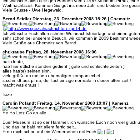
Ich wünsche allen fleißigen Händen vom \"DDR-Museum-Pirna\" eine 
Weihnachtszeit. Kommen Sie gut ins neue Jahr und bleiben Sie gesu
Viele Grüsse - Uwe Hegewald.
Bernd Seidler
Dienstag, 23. Dezember 2008 15:26 | Chemnitz
Ich wünsche Euch allen schöne Weihnachtsfeiertage und einen guten
sehr schön bei unserem Besuch, wir kommen in 2009 bestimmt wieder
Viele Grüße aus Chemnitz von Bernd
chr.krause
Freitag, 28. November 2008 16:06
hallo leute,
hab hier ettliche stunden gedient ( gute und schlechte zeiten )
alles hat(te) seinen sinn.
viele grüße an meinen ehemaligen kompaniechef
s.schmidt aus pirna, der fast einzige normale in dieser alten zeit !
macht was draus !
fieze
Carolin Pofandt
Freitag, 14. November 2008 19:07 | Kamenz
He Ho Letz Go an alle...
Euer Museum ist so der Hammer, ich wünsche Euch noch viel glück un
Und das Ihr bald mit allem fertig seit....
Freu mich schon auf ein Wiedersehen mit Euch