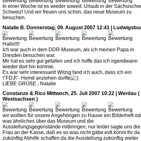
In einer Woche ist es wieder soweit: Urlaub in der Sächsische
Schweiz! Und wir freuen uns schon, das neue Museum zu
besuchen.
Natalie B.
Donnerstag, 09. August 2007 12:41 | Ludwigsbu
Hallo!!!!
Ich war auch in dem DDR-Museum, als ich meinen Papa in
Dresden besuchen war.
Mir hat es sehr gut gefallen und ich hoffe das ich irgendwann
wieder dort hin komme.
Es war sehr interessant! Witzig fand ich auch, dass ich ein
\"FDJ\"- Hemd anziehen durfte
LIEBE GRÜßE , Natalie
Constanze & Rico
Mittwoch, 25. Juli 2007 10:22 | Werdau (
Westsachsen )
wir wollten für unsere Angehörigen zu Hause ein Bilderheft od
was ähnliches über das Museum und die
Ausstellungsgegenstände mitbringen, nur leider sagte uns die
Frau an der Kasse, daß es so was nicht gäbe.evtl.könnt Ihr da
zukünftig Abhilfe schaffen.da die Ausstellung zukünftig weiter