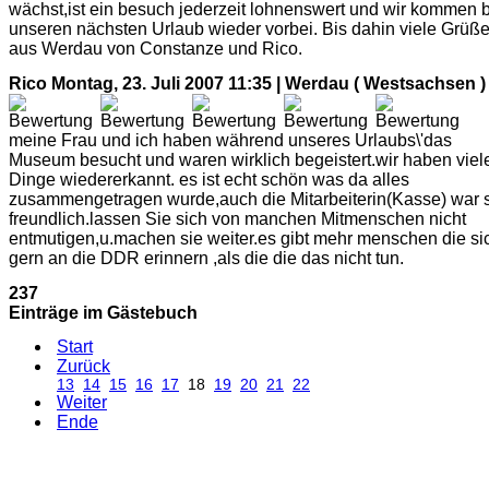
wächst,ist ein besuch jederzeit lohnenswert und wir kommen 
unseren nächsten Urlaub wieder vorbei. Bis dahin viele Grüß
aus Werdau von Constanze und Rico.
Rico
Montag, 23. Juli 2007 11:35 | Werdau ( Westsachsen )
meine Frau und ich haben während unseres Urlaubs\'das
Museum besucht und waren wirklich begeistert.wir haben viel
Dinge wiedererkannt. es ist echt schön was da alles
zusammengetragen wurde,auch die Mitarbeiterin(Kasse) war 
freundlich.lassen Sie sich von manchen Mitmenschen nicht
entmutigen,u.machen sie weiter.es gibt mehr menschen die si
gern an die DDR erinnern ,als die die das nicht tun.
237
Einträge im Gästebuch
Start
Zurück
13
14
15
16
17
18
19
20
21
22
Weiter
Ende