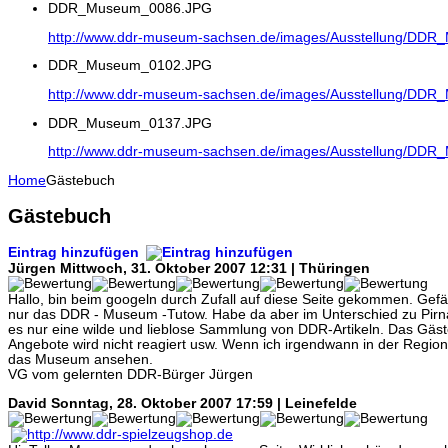
DDR_Museum_0086.JPG
http://www.ddr-museum-sachsen.de/images/Ausstellung/DD
DDR_Museum_0102.JPG
http://www.ddr-museum-sachsen.de/images/Ausstellung/DD
DDR_Museum_0137.JPG
http://www.ddr-museum-sachsen.de/images/Ausstellung/DD
Home
Gästebuch
Gästebuch
Eintrag hinzufügen
Jürgen
Mittwoch, 31. Oktober 2007 12:31 | Thüringen
Hallo, bin beim googeln durch Zufall auf diese Seite gekommen. Gefäl
nur das DDR - Museum -Tutow. Habe da aber im Unterschied zu Pirna 
es nur eine wilde und lieblose Sammlung von DDR-Artikeln. Das Gäste
Angebote wird nicht reagiert usw. Wenn ich irgendwann in der Region 
das Museum ansehen.
VG vom gelernten DDR-Bürger Jürgen
David
Sonntag, 28. Oktober 2007 17:59 | Leinefelde