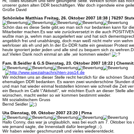
Hi, Tolles Museum und sehr gelungene Seite. Wirklich schön das noch
unserer guten alten DDR beschäftigen. War doch irgendwie eine geile
Grüße David
Schönlebe Matthias
Freitag, 26. Oktober 2007 18:38 | 76297 Stu
Schön das es diese Seite gibt,wo man sich nur bedanken kann für die
Mitarbeiter machen.Es war wie zurückversetzt in die auch POSITIVE
wußte man ja, wehm man ausgeliefert war und hat sich dementspreche
angeblich frei und unabhängig, doch man weiß nicht mehr von wehm 
wehrloser als eh und jeh.In der Ex-DDR hatte ein gewisser Protest 
heute ignoriert jeder jeden und alle sind zu bequem sich zu wehren.D
auf.Vielen Dank noch einmal an alle ,wir kommen wieder!
Fam. B.Seidler & G.S
Dienstag, 23. Oktober 2007 18:22 | Chemnit
Wir möchten uns an dieser Stelle recht herzlich für die schönen Stun
ehemaligen DDR bedanken. Es waren zwei wunderschöne Stunden der
und man hat wieder einmal feststellen können wie schnell die Zeit v
ein Besuch im Café \"Aktivist\", wir möchten Euch an dieser Stelle alle
wünschen, macht weiter so wir kommen bestimmt wieder.
Mit sozialistischem Gruss
Bernd Seidler
Uta
Dienstag, 09. Oktober 2007 23:20 | Pirna
Hallo Conny, das war ja unglaublich, was bei euch am 7. Oktober los 
wie jemand sagte, die Innenstadt dafür leergefegt ;-).
Wir haben wieder geschmunzelt und vieles wiederentdeckt.