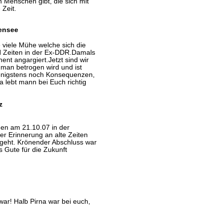
 Menschen gibt, die sich mit
 Zeit.
tensee
 viele Mühe welche sich die
N Zeiten in der Ex-DDR.Damals
nt angargiert.Jetzt sind wir
man betrogen wird und ist
wenigstens noch Konsequenzen,
a lebt mann bei Euch richtig
z
den am 21.10.07 in der
 Erinnerung an alte Zeiten
ergeht. Krönender Abschluss war
s Gute für die Zukunft
war! Halb Pirna war bei euch,