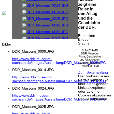
zeigt eine
Reise in
den Alltag
und die
Geschichte
der DDR.
Entdecken.
Erleben.
Staunen.
Bilder
© 2oo7-2o25
DDR_Museum_0009.JPG
DDR Museum
Pirna, Geschichte
http://www.ddr-museum-
und Alltagsleben
sachsen.de/images/Ausstellung/DDR_Museum_0009.JPG
zum Anfassen in
Pirna/Sachsen
DDR_Museum_0014.JPG
Zum Seitenanfang
Die Cookies dieses
http://www.ddr-museum-
Portals können Sie
sachsen.de/images/Ausstellung/DDR_Museum_0014.JPG
über die folgenden
Links akzeptieren
DDR_Museum_0024.JPG
oder ablehnen
Cookies akzeptieren
http://www.ddr-museum-
Cookies Ablehnen
sachsen.de/images/Ausstellung/DDR_Museum_0024.JPG
DDR_Museum_0025.JPG
http://www.ddr-museum-