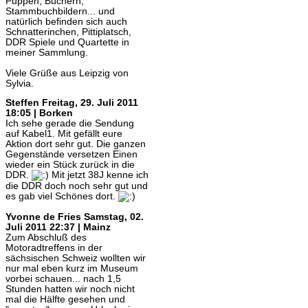
Puppen, Büchern,
Stammbuchbildern... und
natürlich befinden sich auch
Schnatterinchen, Pittiplatsch,
DDR Spiele und Quartette in
meiner Sammlung.
Viele Grüße aus Leipzig von
Sylvia.
Steffen
Freitag, 29. Juli 2011
18:05 | Borken
Ich sehe gerade die Sendung
auf Kabel1. Mit gefällt eure
Aktion dort sehr gut. Die ganzen
Gegenstände versetzen Einen
wieder ein Stück zurück in die
DDR.
Mit jetzt 38J kenne ich
die DDR doch noch sehr gut und
es gab viel Schönes dort.
Yvonne de Fries
Samstag, 02.
Juli 2011 22:37 | Mainz
Zum Abschluß des
Motoradtreffens in der
sächsischen Schweiz wollten wir
nur mal eben kurz im Museum
vorbei schauen... nach 1,5
Stunden hatten wir noch nicht
mal die Hälfte gesehen und