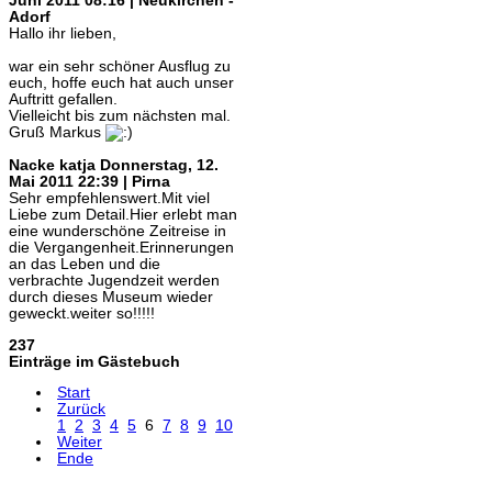
Juni 2011 08:16 | Neukirchen -
Adorf
Hallo ihr lieben,
war ein sehr schöner Ausflug zu
euch, hoffe euch hat auch unser
Auftritt gefallen.
Vielleicht bis zum nächsten mal.
Gruß Markus
Nacke katja
Donnerstag, 12.
Mai 2011 22:39 | Pirna
Sehr empfehlenswert.Mit viel
Liebe zum Detail.Hier erlebt man
eine wunderschöne Zeitreise in
die Vergangenheit.Erinnerungen
an das Leben und die
verbrachte Jugendzeit werden
durch dieses Museum wieder
geweckt.weiter so!!!!!
237
Einträge im Gästebuch
Start
Zurück
1
2
3
4
5
6
7
8
9
10
Weiter
Ende