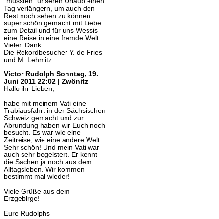
"mussten" unseren Urlaub einen
Tag verlängern, um auch den
Rest noch sehen zu können...
super schön gemacht mit Liebe
zum Detail und für uns Wessis
eine Reise in eine fremde Welt...
Vielen Dank...
Die Rekordbesucher Y. de Fries
und M. Lehmitz
Victor Rudolph
Sonntag, 19.
Juni 2011 22:02 | Zwönitz
Hallo ihr Lieben,
habe mit meinem Vati eine
Trabiausfahrt in der Sächsischen
Schweiz gemacht und zur
Abrundung haben wir Euch noch
besucht. Es war wie eine
Zeitreise, wie eine andere Welt.
Sehr schön! Und mein Vati war
auch sehr begeistert. Er kennt
die Sachen ja noch aus dem
Alltagsleben. Wir kommen
bestimmt mal wieder!
Viele Grüße aus dem
Erzgebirge!
Eure Rudolphs