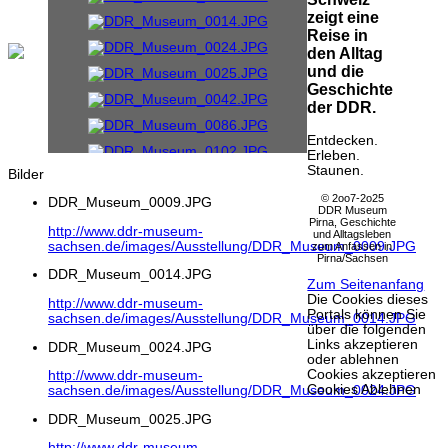
zeigt eine
Reise in
den Alltag
und die
Geschichte
der DDR.
Entdecken.
Erleben.
Staunen.
Bilder
© 2oo7-2o25
DDR_Museum_0009.JPG
DDR Museum
Pirna, Geschichte
http://www.ddr-museum-
und Alltagsleben
sachsen.de/images/Ausstellung/DDR_Museum_0009.JPG
zum Anfassen in
Pirna/Sachsen
DDR_Museum_0014.JPG
Zum Seitenanfang
Die Cookies dieses
http://www.ddr-museum-
Portals können Sie
sachsen.de/images/Ausstellung/DDR_Museum_0014.JPG
über die folgenden
Links akzeptieren
DDR_Museum_0024.JPG
oder ablehnen
Cookies akzeptieren
http://www.ddr-museum-
Cookies Ablehnen
sachsen.de/images/Ausstellung/DDR_Museum_0024.JPG
DDR_Museum_0025.JPG
http://www.ddr-museum-