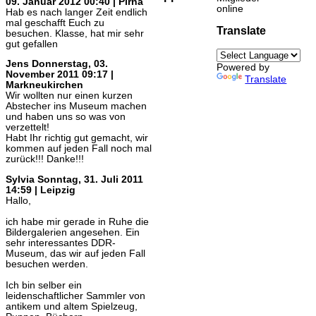
09. Januar 2012 00:40 | Pirna
online
Hab es nach langer Zeit endlich
mal geschafft Euch zu
Translate
besuchen. Klasse, hat mir sehr
gut gefallen
Jens
Donnerstag, 03.
Powered by
November 2011 09:17 |
Translate
Markneukirchen
Wir wollten nur einen kurzen
Abstecher ins Museum machen
und haben uns so was von
verzettelt!
Habt Ihr richtig gut gemacht, wir
kommen auf jeden Fall noch mal
zurück!!! Danke!!!
Sylvia
Sonntag, 31. Juli 2011
14:59 | Leipzig
Hallo,
ich habe mir gerade in Ruhe die
Bildergalerien angesehen. Ein
sehr interessantes DDR-
Museum, das wir auf jeden Fall
besuchen werden.
Ich bin selber ein
leidenschaftlicher Sammler von
antikem und altem Spielzeug,