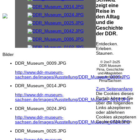
zeigt eine
Reise in
den Alltag
und die
Geschichte
der DDR.
Entdecken.
Erleben.
Staunen.
Bilder
© 2oo7-2o25
DDR_Museum_0009.JPG
DDR Museum
Pirna, Geschichte
http://www.ddr-museum-
und Alltagsleben
sachsen.de/images/Ausstellung/DDR_Museum_0009.JPG
zum Anfassen in
Pirna/Sachsen
DDR_Museum_0014.JPG
Zum Seitenanfang
Die Cookies dieses
http://www.ddr-museum-
Portals können Sie
sachsen.de/images/Ausstellung/DDR_Museum_0014.JPG
über die folgenden
Links akzeptieren
DDR_Museum_0024.JPG
oder ablehnen
Cookies akzeptieren
http://www.ddr-museum-
Cookies Ablehnen
sachsen.de/images/Ausstellung/DDR_Museum_0024.JPG
DDR_Museum_0025.JPG
http://www.ddr-museum-