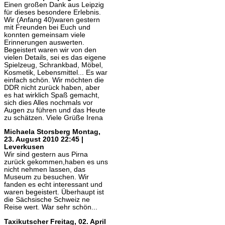
Einen großen Dank aus Leipzig
für dieses besondere Erlebnis.
Wir (Anfang 40)waren gestern
mit Freunden bei Euch und
konnten gemeinsam viele
Erinnerungen auswerten.
Begeistert waren wir von den
vielen Details, sei es das eigene
Spielzeug, Schrankbad, Möbel,
Kosmetik, Lebensmittel... Es war
einfach schön. Wir möchten die
DDR nicht zurück haben, aber
es hat wirklich Spaß gemacht,
sich dies Alles nochmals vor
Augen zu führen und das Heute
zu schätzen. Viele Grüße Irena
Michaela Storsberg
Montag,
23. August 2010 22:45 |
Leverkusen
Wir sind gestern aus Pirna
zurück gekommen,haben es uns
nicht nehmen lassen, das
Museum zu besuchen. Wir
fanden es echt interessant und
waren begeistert. Überhaupt ist
die Sächsische Schweiz ne
Reise wert. War sehr schön...
Taxikutscher
Freitag, 02. April