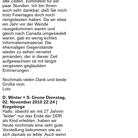
alte Zeiten, zumindest für ein
paar Stunden. Ich bin Ihnen
auch sehr dankbar, daß Sie mich
trotz Feiertages doch noch
reingelassen haben. Da wir etwa
ein Jahr vor der Wende
rausgekommen waren und
gleich nach Canada umgesiedelt
waren, gab es wenig echtes
Informationsmaterial. Die
ehemaligen Gegenstände
wieder zu sehen versetzt
jemanden, der in dieser Zeit
aufgewachsen ist mit längst
vergessen geglaubten
Erinnerungen.
Nochmals vielen Dank und beste
Grüße vom
Lutz
D. Winter + S. Grune
Dienstag,
02. November 2010 22:24 |
Erzgebirge
Hallo, obwohl wir mit 27 Jahren
"leider" nur das Ende der DDR
als Kind erlebten, haben wir
heute nochmals eine sehr gute
Vorstellung bekommen wie es
sich damals so lebte. Auch wenn