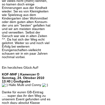
wir vieles nicht (mehr) kennen,
so kamen doch einige
Erinnerungen aus der Kindheit
wieder. Sei es von Kleinigkeiten
wie Spielzeug aus dem
Kindergarten über Wohnmöbel
oder dem guten alten Konsum-
der uns am "besten" gefallen hat
und wir am meisten staunten
und verweilten. Selbst der
Geruch war wie in alten Zeiten
^^. Da hat sich der Weg echt
gelohnt. Weiter so und noch viel
Erfolg bei weiteren
Erungenschaften-vielleicht
schauen wir in ein paar Jahren
nochmal vorbei.
Ein herzliches Glück Auf!
KOF-MHF | Kamenzer O
Sonntag, 24. Oktober 2010
13:40 | Großgrabe
Hallo Multi und Conny
Danke für euren GB-Eintrag
..... super das ihr den Weg zu
unserem Event gefunden und es
noch dazu absolut Klasse