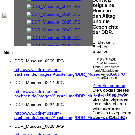
zeigt eine
Reise in
den Alltag
und die
Geschichte
der DDR.
Entdecken.
Erleben.
Staunen.
Bilder
© 2oo7-2o25
DDR_Museum_0009.JPG
DDR Museum
Pirna, Geschichte
http://www.ddr-museum-
und Alltagsleben
sachsen.de/images/Ausstellung/DDR_Museum_0009.JPG
zum Anfassen in
Pirna/Sachsen
DDR_Museum_0014.JPG
Zum Seitenanfang
Die Cookies dieses
http://www.ddr-museum-
Portals können Sie
sachsen.de/images/Ausstellung/DDR_Museum_0014.JPG
über die folgenden
Links akzeptieren
DDR_Museum_0024.JPG
oder ablehnen
Cookies akzeptieren
http://www.ddr-museum-
Cookies Ablehnen
sachsen.de/images/Ausstellung/DDR_Museum_0024.JPG
DDR_Museum_0025.JPG
http://www.ddr-museum-