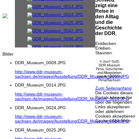
zeigt eine
Reise in
den Alltag
und die
Geschichte
der DDR.
Entdecken.
Erleben.
Staunen.
Bilder
© 2oo7-2o25
DDR_Museum_0009.JPG
DDR Museum
Pirna, Geschichte
http://www.ddr-museum-
und Alltagsleben
sachsen.de/images/Ausstellung/DDR_Museum_0009.JPG
zum Anfassen in
Pirna/Sachsen
DDR_Museum_0014.JPG
Zum Seitenanfang
Die Cookies dieses
http://www.ddr-museum-
Portals können Sie
sachsen.de/images/Ausstellung/DDR_Museum_0014.JPG
über die folgenden
Links akzeptieren
DDR_Museum_0024.JPG
oder ablehnen
Cookies akzeptieren
http://www.ddr-museum-
Cookies Ablehnen
sachsen.de/images/Ausstellung/DDR_Museum_0024.JPG
DDR_Museum_0025.JPG
http://www.ddr-museum-