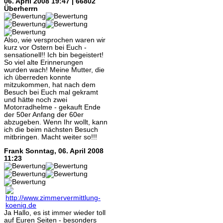
06. April 2008 19:47 | 66802
Überherrn
Also, wie versprochen waren wir
kurz vor Ostern bei Euch -
sensationell!! Ich bin begeistert!
So viel alte Erinnerungen
wurden wach! Meine Mutter, die
ich überreden konnte
mitzukommen, hat nach dem
Besuch bei Euch mal gekramt
und hätte noch zwei
Motorradhelme - gekauft Ende
der 50er Anfang der 60er
abzugeben. Wenn Ihr wollt, kann
ich die beim nächsten Besuch
mitbringen. Macht weiter so!!!
Frank
Sonntag, 06. April 2008
11:23
Ja Hallo, es ist immer wieder toll
auf Euren Seiten - besonders