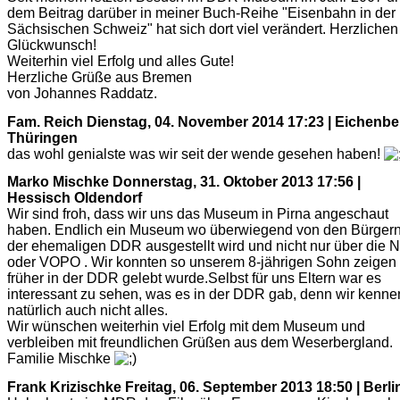
dem Beitrag darüber in meiner Buch-Reihe "Eisenbahn in der
Sächsischen Schweiz" hat sich dort viel verändert. Herzlichen
Glückwunsch!
Weiterhin viel Erfolg und alles Gute!
Herzliche Grüße aus Bremen
von Johannes Raddatz.
Fam. Reich
Dienstag, 04. November 2014 17:23 | Eichenber
Thüringen
das wohl genialste was wir seit der wende gesehen haben!
Marko Mischke
Donnerstag, 31. Oktober 2013 17:56 |
Hessisch Oldendorf
Wir sind froh, dass wir uns das Museum in Pirna angeschaut
haben. Endlich ein Museum wo überwiegend von den Bürger
der ehemaligen DDR ausgestellt wird und nicht nur über die 
oder VOPO . Wir konnten so unserem 8-jährigen Sohn zeigen
früher in der DDR gelebt wurde.Selbst für uns Eltern war es
interessant zu sehen, was es in der DDR gab, denn wir kenne
natürlich auch nicht alles.
Wir wünschen weiterhin viel Erfolg mit dem Museum und
verbleiben mit freundlichen Grüßen aus dem Weserbergland.
Familie Mischke
Frank Krizischke
Freitag, 06. September 2013 18:50 | Berli