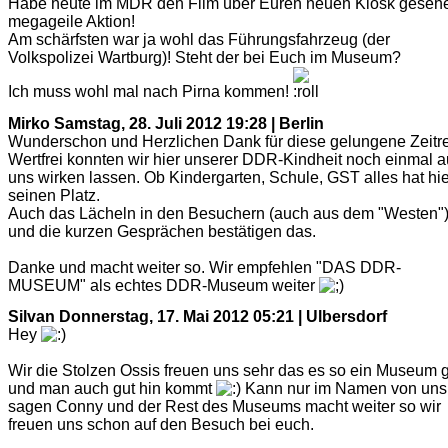
Habe heute im MDR den Film über Euren neuen Kiosk gesehe
megageile Aktion!
Am schärfsten war ja wohl das Führungsfahrzeug (der
Volkspolizei Wartburg)! Steht der bei Euch im Museum?
Ich muss wohl mal nach Pirna kommen!
Mirko
Samstag, 28. Juli 2012 19:28 | Berlin
Wunderschon und Herzlichen Dank für diese gelungene Zeitre
Wertfrei konnten wir hier unserer DDR-Kindheit noch einmal a
uns wirken lassen. Ob Kindergarten, Schule, GST alles hat hie
seinen Platz.
Auch das Lächeln in den Besuchern (auch aus dem "Westen"
und die kurzen Gesprächen bestätigen das.
Danke und macht weiter so. Wir empfehlen "DAS DDR-
MUSEUM" als echtes DDR-Museum weiter
Silvan
Donnerstag, 17. Mai 2012 05:21 | Ulbersdorf
Hey
Wir die Stolzen Ossis freuen uns sehr das es so ein Museum g
und man auch gut hin kommt
Kann nur im Namen von uns
sagen Conny und der Rest des Museums macht weiter so wir
freuen uns schon auf den Besuch bei euch.