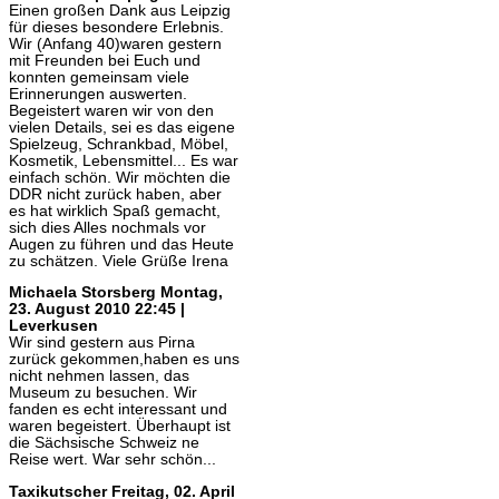
Einen großen Dank aus Leipzig
für dieses besondere Erlebnis.
Wir (Anfang 40)waren gestern
mit Freunden bei Euch und
konnten gemeinsam viele
Erinnerungen auswerten.
Begeistert waren wir von den
vielen Details, sei es das eigene
Spielzeug, Schrankbad, Möbel,
Kosmetik, Lebensmittel... Es war
einfach schön. Wir möchten die
DDR nicht zurück haben, aber
es hat wirklich Spaß gemacht,
sich dies Alles nochmals vor
Augen zu führen und das Heute
zu schätzen. Viele Grüße Irena
Michaela Storsberg
Montag,
23. August 2010 22:45 |
Leverkusen
Wir sind gestern aus Pirna
zurück gekommen,haben es uns
nicht nehmen lassen, das
Museum zu besuchen. Wir
fanden es echt interessant und
waren begeistert. Überhaupt ist
die Sächsische Schweiz ne
Reise wert. War sehr schön...
Taxikutscher
Freitag, 02. April