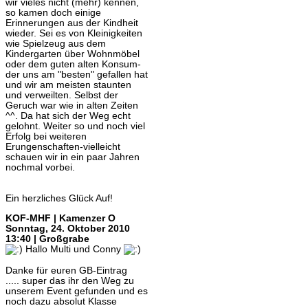
wir vieles nicht (mehr) kennen,
so kamen doch einige
Erinnerungen aus der Kindheit
wieder. Sei es von Kleinigkeiten
wie Spielzeug aus dem
Kindergarten über Wohnmöbel
oder dem guten alten Konsum-
der uns am "besten" gefallen hat
und wir am meisten staunten
und verweilten. Selbst der
Geruch war wie in alten Zeiten
^^. Da hat sich der Weg echt
gelohnt. Weiter so und noch viel
Erfolg bei weiteren
Erungenschaften-vielleicht
schauen wir in ein paar Jahren
nochmal vorbei.
Ein herzliches Glück Auf!
KOF-MHF | Kamenzer O
Sonntag, 24. Oktober 2010
13:40 | Großgrabe
Hallo Multi und Conny
Danke für euren GB-Eintrag
..... super das ihr den Weg zu
unserem Event gefunden und es
noch dazu absolut Klasse