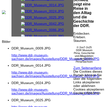
zeigt eine
Reise in
den Alltag
und die
Geschichte
der DDR.
Entdecken.
Erleben.
Staunen.
Bilder
© 2oo7-2o25
DDR_Museum_0009.JPG
DDR Museum
Pirna, Geschichte
http://www.ddr-museum-
und Alltagsleben
sachsen.de/images/Ausstellung/DDR_Museum_0009.JPG
zum Anfassen in
Pirna/Sachsen
DDR_Museum_0014.JPG
Zum Seitenanfang
Die Cookies dieses
http://www.ddr-museum-
Portals können Sie
sachsen.de/images/Ausstellung/DDR_Museum_0014.JPG
über die folgenden
Links akzeptieren
DDR_Museum_0024.JPG
oder ablehnen
Cookies akzeptieren
http://www.ddr-museum-
Cookies Ablehnen
sachsen.de/images/Ausstellung/DDR_Museum_0024.JPG
DDR_Museum_0025.JPG
http://www.ddr-museum-