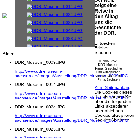
zeigt eine
Reise in
den Alltag
und die
Geschichte
der DDR.
Entdecken.
Erleben.
Staunen.
Bilder
© 2oo7-2o25
DDR_Museum_0009.JPG
DDR Museum
Pirna, Geschichte
http://www.ddr-museum-
und Alltagsleben
sachsen.de/images/Ausstellung/DDR_Museum_0009.JPG
zum Anfassen in
Pirna/Sachsen
DDR_Museum_0014.JPG
Zum Seitenanfang
Die Cookies dieses
http://www.ddr-museum-
Portals können Sie
sachsen.de/images/Ausstellung/DDR_Museum_0014.JPG
über die folgenden
Links akzeptieren
DDR_Museum_0024.JPG
oder ablehnen
Cookies akzeptieren
http://www.ddr-museum-
Cookies Ablehnen
sachsen.de/images/Ausstellung/DDR_Museum_0024.JPG
DDR_Museum_0025.JPG
http://www.ddr-museum-