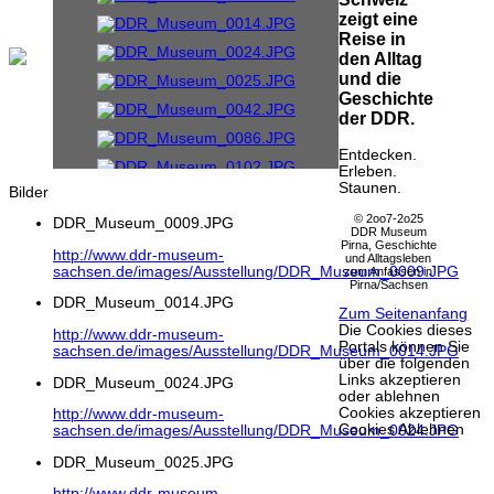
zeigt eine
Reise in
den Alltag
und die
Geschichte
der DDR.
Entdecken.
Erleben.
Staunen.
Bilder
© 2oo7-2o25
DDR_Museum_0009.JPG
DDR Museum
Pirna, Geschichte
http://www.ddr-museum-
und Alltagsleben
sachsen.de/images/Ausstellung/DDR_Museum_0009.JPG
zum Anfassen in
Pirna/Sachsen
DDR_Museum_0014.JPG
Zum Seitenanfang
Die Cookies dieses
http://www.ddr-museum-
Portals können Sie
sachsen.de/images/Ausstellung/DDR_Museum_0014.JPG
über die folgenden
Links akzeptieren
DDR_Museum_0024.JPG
oder ablehnen
Cookies akzeptieren
http://www.ddr-museum-
Cookies Ablehnen
sachsen.de/images/Ausstellung/DDR_Museum_0024.JPG
DDR_Museum_0025.JPG
http://www.ddr-museum-