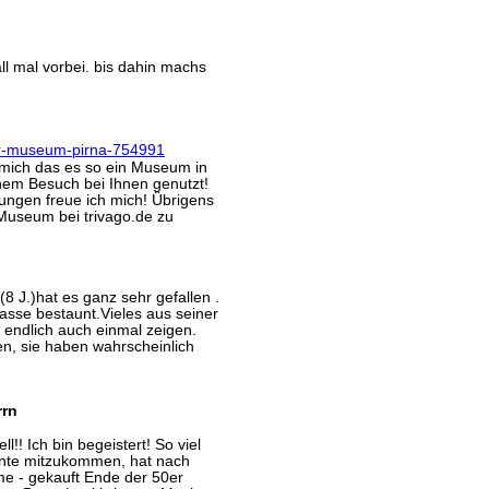
ll mal vorbei. bis dahin machs
 mich das es so ein Museum in
inem Besuch bei Ihnen genutzt!
tungen freue ich mich! Übrigens
 Museum bei trivago.de zu
8 J.)hat es ganz sehr gefallen .
asse bestaunt.Vieles aus seiner
 endlich auch einmal zeigen.
en, sie haben wahrscheinlich
rrn
!! Ich bin begeistert! So viel
nnte mitzukommen, hat nach
e - gekauft Ende der 50er