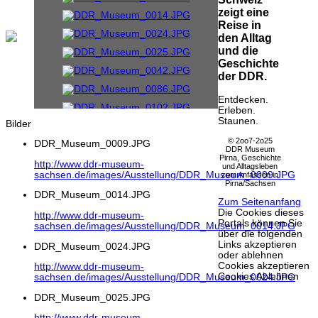
zeigt eine
Reise in
den Alltag
und die
Geschichte
der DDR.
Entdecken.
Erleben.
Staunen.
Bilder
© 2oo7-2o25
DDR_Museum_0009.JPG
DDR Museum
Pirna, Geschichte
http://www.ddr-museum-
und Alltagsleben
sachsen.de/images/Ausstellung/DDR_Museum_0009.JPG
zum Anfassen in
Pirna/Sachsen
DDR_Museum_0014.JPG
Zum Seitenanfang
Die Cookies dieses
http://www.ddr-museum-
Portals können Sie
sachsen.de/images/Ausstellung/DDR_Museum_0014.JPG
über die folgenden
Links akzeptieren
DDR_Museum_0024.JPG
oder ablehnen
Cookies akzeptieren
http://www.ddr-museum-
Cookies Ablehnen
sachsen.de/images/Ausstellung/DDR_Museum_0024.JPG
DDR_Museum_0025.JPG
http://www.ddr-museum-