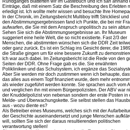
Rundganges blätterten wir im Gästebuch und ich sah anhand 
Einträge, daß mit einem Satz die Beschreibung des Erlebten n
erledigt ist. Ich wollte mehr wissen und besuchte Ihre Homepa
In der Chronik, im Zeitungsbericht Multiboy trifft Strickliesl und 
den Abstimmungsergebnissen fand ich Punkte, die bei mir Fr
aufwarfen, die Sie mit dem Anspruch unpolitisch zu sein abtun
Sehen Sie sich die Abstimmungsergebnisse an. Ihr Museum
suggeriert eine heile Welt, die so nicht existierte. Fast 2/3 der
Menschen, die abstimmten wünschen sich die DDR Zeit teilw
oder ganz zurück. Es ist ein Schlag ins Gesicht derer, die 198
die Straße gingen um für eine bessere Zukunft zu demonstrier
Ich war auch dabei. Im Zeitungsbericht ist die Rede von den g
Seiten der DDR. Ohne Frage gab es die. Sie erwähnten
Polikliniken und das Schulsystem, ich ergänze das Sozialsys
Aber Sie werden mir doch zustimmen wenn ich behaupte, das
das alles aus einem Topf finanziert wurde, dem mehr entnom
als wieder zugeführt werden konnte. Sie sprachen auch vom
und verglichen ihn mit einem Bürgerpolizisten. Der ABV war n
der Knuddelpolizist von nebenan sondern der erste Posten in 
Melde- und Überwachungskette. Sie selbst stellen das Hausb
aus - wozu diente es?
Als Betreiber eines Museums, welches sich mit der Aufarbeitu
der Geschichte auseinandersetzt und junge Menschen aufklä
will, sollten Sie sich der daraus resultierenden politischen
verantwortung stellen!