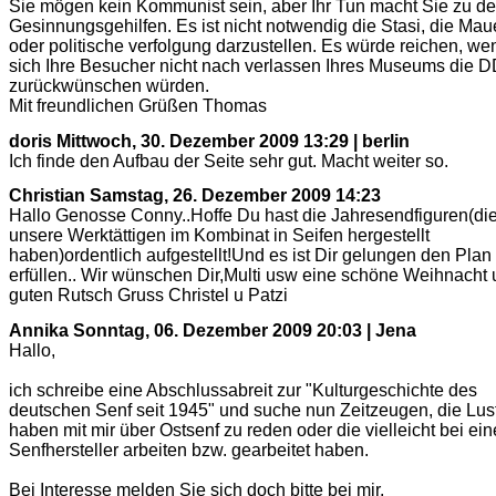
Sie mögen kein Kommunist sein, aber Ihr Tun macht Sie zu d
Gesinnungsgehilfen. Es ist nicht notwendig die Stasi, die Mau
oder politische verfolgung darzustellen. Es würde reichen, we
sich Ihre Besucher nicht nach verlassen Ihres Museums die 
zurückwünschen würden.
Mit freundlichen Grüßen Thomas
doris
Mittwoch, 30. Dezember 2009 13:29 | berlin
Ich finde den Aufbau der Seite sehr gut. Macht weiter so.
Christian
Samstag, 26. Dezember 2009 14:23
Hallo Genosse Conny..Hoffe Du hast die Jahresendfiguren(di
unsere Werktättigen im Kombinat in Seifen hergestellt
haben)ordentlich aufgestellt!Und es ist Dir gelungen den Plan
erfüllen.. Wir wünschen Dir,Multi usw eine schöne Weihnacht 
guten Rutsch Gruss Christel u Patzi
Annika
Sonntag, 06. Dezember 2009 20:03 | Jena
Hallo,
ich schreibe eine Abschlussabreit zur "Kulturgeschichte des
deutschen Senf seit 1945" und suche nun Zeitzeugen, die Lus
haben mit mir über Ostsenf zu reden oder die vielleicht bei ei
Senfhersteller arbeiten bzw. gearbeitet haben.
Bei Interesse melden Sie sich doch bitte bei mir.