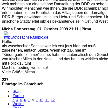
weit mehr als nur eine schöne Darstellung der DDR zu sehen g
Wir möchten Menschen wie Ihnen, die die DDR scheinbar nic
erlebt haben, einen Einblick in das Alltagsleben der damailge
DDR-Bürger gewähren, mit allen Licht- und Schattenseiten. U
unschöne Stadtviertel gibt es bekannterweise in Ost und West
Micha
Donnerstag, 01. Oktober 2009 21:11 | Pirna
Hallo,
als waschechter Sachse war ich erst jetzt hier und muß
zugestehen, einfach Spitze. Wenn ich z.B. hier im
"Kindergartenzimmer" stehe, habe ich automatisch den Geruc
von frischer Milch in der Nase... und das hat nun wirklich nicht
mit Politik zu tun!
Macht unbedingt weiter so!
Viele Grüße, Micha
237
Einträge im Gästebuch
Start
Zurück
3
4
5
6
7
8
9
10
11
12
Weiter