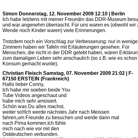
Simon
Donnerstag, 12. November 2009 12:10 | Berlin
Ich habe letztens mit meiner Freundin das DDR-Museum besu
und war angenehm überrascht. Für uns waren es (obwohl wir 
Wende noch Kinder waren) viele Erinnerungen.
Trotzdem noch ein Vorschlag zur Verbesserung: nur in wenig
Zimmern haben wir Tafeln mit Erläuterungen gesehen. Für
Menschen, die nicht in der DDR gelebt haben, wären Erkläru
zum damaligen Leben sehr anschaulich (so z.B. wie es schon
Konsum gemacht wurde).
Christian Fleisch
Samstag, 07. November 2009 21:02 | F-
67150 ERSTEIN (Frankreich)
Hallo lieber Conny,
Ich habe mir soeben beide You
Tube Videos angeschaut und
habe mich sehr amüsiert.
Schön was Du alles machst,
weiter so!!Ich werde nächstes Jahr nach Meissen
fahren,um Freunde zu besuchen und werde dann mal
nach Pirna kommen.Ich fühle
mich nach wie vor mit den
Ostdeutschen verbunden.