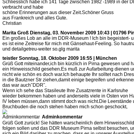
Schliesslich habe ich 141 Tage zwischen 1982 -1989 in der 
verbracht und habe
schöne Erinnerungen aus dieser Zeit.Schöner Gruss
aus Frankreich und alles Gute.
Christian
Marita Groß
Dienstag, 03. November 2009 10:43 | 01796 Pi
Ein großes Lob an alle im DDR-Museum ! Ich bin begeistert- 
es ist eine Zeitreise für mich mit Gänsehaut-Feeling. So hautn
und detailgetreu-weiter so.glg marita
teistler
Sonntag, 18. Oktober 2009 16:55 | München
Grüß Gott miteinander,ich bin kürzlich in Pirna gewesen und 
ein Hinweisschild gesehen.Es muß zur Aufarbeitung dienen u
nicht wie schön es doch war.Ich behaupte Ihr solltet nach Dre
in die Bautzner Str ziehen,damit einige begreifen und erkenne
das war auch"DDR".
Wenn ich sehe das Stasileute Ihre Zusatzrente in Karlsruhe
wieder bekommen haben und anderseits viele in Osten von Ha
IV leben müssen,dann stimmt doch was nicht.Die Leerstände
Bruchbuden die noch stehen haben mich schon geschockt,
Adminkommentar
Grüß Gott zurück! Sie hätten warscheinlich dem Hinweisschil
folgen sollen und das DDR Museum Pirna selbst besuchen, 
sich ein Bild darüber zu machen, dass es in unserer Ausstellu