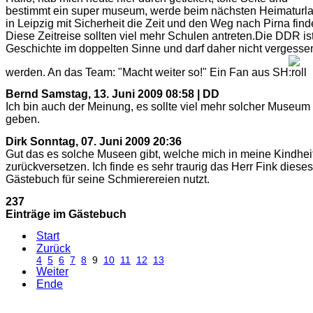
bestimmt ein super museum, werde beim nächsten Heimaturl
in Leipzig mit Sicherheit die Zeit und den Weg nach Pirna find
Diese Zeitreise sollten viel mehr Schulen antreten.Die DDR is
Geschichte im doppelten Sinne und darf daher nicht vergesse
werden. An das Team: "Macht weiter so!" Ein Fan aus SH
Bernd
Samstag, 13. Juni 2009 08:58 | DD
Ich bin auch der Meinung, es sollte viel mehr solcher Museum
geben.
Dirk
Sonntag, 07. Juni 2009 20:36
Gut das es solche Museen gibt, welche mich in meine Kindhei
zurückversetzen. Ich finde es sehr traurig das Herr Fink dieses
Gästebuch für seine Schmierereien nutzt.
237
Einträge im Gästebuch
Start
Zurück
4
5
6
7
8
9
10
11
12
13
Weiter
Ende