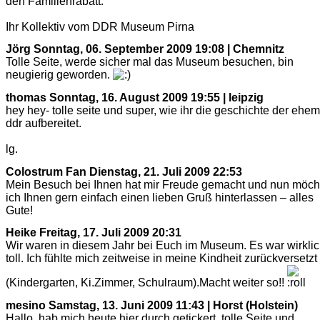
den Familienrabatt.
Ihr Kollektiv vom DDR Museum Pirna
Jörg
Sonntag, 06. September 2009 19:08 | Chemnitz
Tolle Seite, werde sicher mal das Museum besuchen, bin
neugierig geworden.
thomas
Sonntag, 16. August 2009 19:55 | leipzig
hey hey- tolle seite und super, wie ihr die geschichte der ehem
ddr aufbereitet.
lg.
Colostrum Fan
Dienstag, 21. Juli 2009 22:53
Mein Besuch bei Ihnen hat mir Freude gemacht und nun möch
ich Ihnen gern einfach einen lieben Gruß hinterlassen – alles
Gute!
Heike
Freitag, 17. Juli 2009 20:31
Wir waren in diesem Jahr bei Euch im Museum. Es war wirkli
toll. Ich fühlte mich zeitweise in meine Kindheit zurückversetzt
(Kindergarten, Ki.Zimmer, Schulraum).Macht weiter so!!
mesino
Samstag, 13. Juni 2009 11:43 | Horst (Holstein)
Hallo, hab mich heute hier durch getickert, tolle Seite und