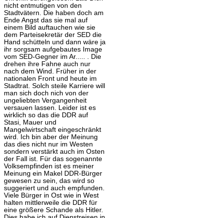
nicht entmutigen von den
Stadtvätern. Die haben doch am
Ende Angst das sie mal auf
einem Bild auftauchen wie sie
dem Parteisekretär der SED die
Hand schütteln und dann wäre ja
ihr sorgsam aufgebautes Image
vom SED-Gegner im Ar..... . Die
drehen ihre Fahne auch nur
nach dem Wind. Früher in der
nationalen Front und heute im
Stadtrat. Solch steile Karriere will
man sich doch nich von der
ungeliebten Vergangenheit
versauen lassen. Leider ist es
wirklich so das die DDR auf
Stasi, Mauer und
Mangelwirtschaft eingeschränkt
wird. Ich bin aber der Meinung
das dies nicht nur im Westen
sondern verstärkt auch im Osten
der Fall ist. Für das sogenannte
Volksempfinden ist es meiner
Meinung ein Makel DDR-Bürger
gewesen zu sein, das wird so
suggeriert und auch empfunden.
Viele Bürger in Ost wie in West
halten mittlerweile die DDR für
eine größere Schande als Hitler.
Dies habe ich auf Dienstreisen in