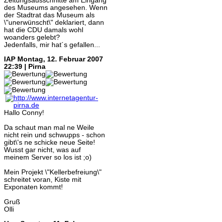
Zeitungsausschnitte am Eingang
des Museums angesehen. Wenn
der Stadtrat das Museum als
\"unerwünscht\" deklariert, dann
hat die CDU damals wohl
woanders gelebt?
Jedenfalls, mir hat´s gefallen...
IAP
Montag, 12. Februar 2007
22:39 | Pirna
Hallo Conny!
Da schaut man mal ne Weile
nicht rein und schwupps - schon
gibt\'s ne schicke neue Seite!
Wusst gar nicht, was auf
meinem Server so los ist ;o)
Mein Projekt \"Kellerbefreiung\"
schreitet voran, Kiste mit
Exponaten kommt!
Gruß
Olli