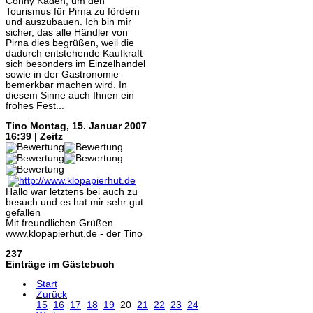
Conny Kaden, um den
Tourismus für Pirna zu fördern
und auszubauen. Ich bin mir
sicher, das alle Händler von
Pirna dies begrüßen, weil die
dadurch entstehende Kaufkraft
sich besonders im Einzelhandel
sowie in der Gastronomie
bemerkbar machen wird. In
diesem Sinne auch Ihnen ein
frohes Fest...
Tino
Montag, 15. Januar 2007
16:39 | Zeitz
Hallo war letztens bei auch zu
besuch und es hat mir sehr gut
gefallen
Mit freundlichen Grüßen
www.klopapierhut.de - der Tino
237
Einträge im Gästebuch
Start
Zurück
15
16
17
18
19
20
21
22
23
24