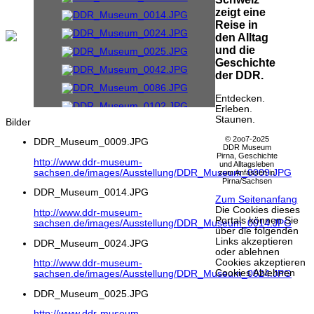
zeigt eine
Reise in
den Alltag
und die
Geschichte
der DDR.
Entdecken.
Erleben.
Staunen.
Bilder
© 2oo7-2o25
DDR_Museum_0009.JPG
DDR Museum
Pirna, Geschichte
http://www.ddr-museum-
und Alltagsleben
sachsen.de/images/Ausstellung/DDR_Museum_0009.JPG
zum Anfassen in
Pirna/Sachsen
DDR_Museum_0014.JPG
Zum Seitenanfang
Die Cookies dieses
http://www.ddr-museum-
Portals können Sie
sachsen.de/images/Ausstellung/DDR_Museum_0014.JPG
über die folgenden
Links akzeptieren
DDR_Museum_0024.JPG
oder ablehnen
Cookies akzeptieren
http://www.ddr-museum-
Cookies Ablehnen
sachsen.de/images/Ausstellung/DDR_Museum_0024.JPG
DDR_Museum_0025.JPG
http://www.ddr-museum-