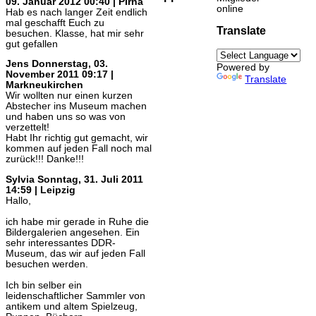
09. Januar 2012 00:40 | Pirna
online
Hab es nach langer Zeit endlich
mal geschafft Euch zu
Translate
besuchen. Klasse, hat mir sehr
gut gefallen
Jens
Donnerstag, 03.
Powered by
November 2011 09:17 |
Translate
Markneukirchen
Wir wollten nur einen kurzen
Abstecher ins Museum machen
und haben uns so was von
verzettelt!
Habt Ihr richtig gut gemacht, wir
kommen auf jeden Fall noch mal
zurück!!! Danke!!!
Sylvia
Sonntag, 31. Juli 2011
14:59 | Leipzig
Hallo,
ich habe mir gerade in Ruhe die
Bildergalerien angesehen. Ein
sehr interessantes DDR-
Museum, das wir auf jeden Fall
besuchen werden.
Ich bin selber ein
leidenschaftlicher Sammler von
antikem und altem Spielzeug,