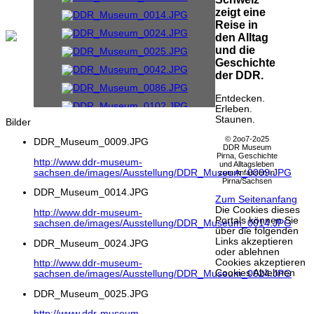
zeigt eine
Reise in
den Alltag
und die
Geschichte
der DDR.
Entdecken.
Erleben.
Staunen.
Bilder
© 2oo7-2o25
DDR_Museum_0009.JPG
DDR Museum
Pirna, Geschichte
http://www.ddr-museum-
und Alltagsleben
sachsen.de/images/Ausstellung/DDR_Museum_0009.JPG
zum Anfassen in
Pirna/Sachsen
DDR_Museum_0014.JPG
Zum Seitenanfang
Die Cookies dieses
http://www.ddr-museum-
Portals können Sie
sachsen.de/images/Ausstellung/DDR_Museum_0014.JPG
über die folgenden
Links akzeptieren
DDR_Museum_0024.JPG
oder ablehnen
Cookies akzeptieren
http://www.ddr-museum-
Cookies Ablehnen
sachsen.de/images/Ausstellung/DDR_Museum_0024.JPG
DDR_Museum_0025.JPG
http://www.ddr-museum-