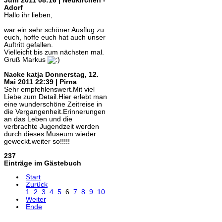
Juni 2011 08:16 | Neukirchen -
Adorf
Hallo ihr lieben,
war ein sehr schöner Ausflug zu
euch, hoffe euch hat auch unser
Auftritt gefallen.
Vielleicht bis zum nächsten mal.
Gruß Markus
Nacke katja
Donnerstag, 12.
Mai 2011 22:39 | Pirna
Sehr empfehlenswert.Mit viel
Liebe zum Detail.Hier erlebt man
eine wunderschöne Zeitreise in
die Vergangenheit.Erinnerungen
an das Leben und die
verbrachte Jugendzeit werden
durch dieses Museum wieder
geweckt.weiter so!!!!!
237
Einträge im Gästebuch
Start
Zurück
1
2
3
4
5
6
7
8
9
10
Weiter
Ende