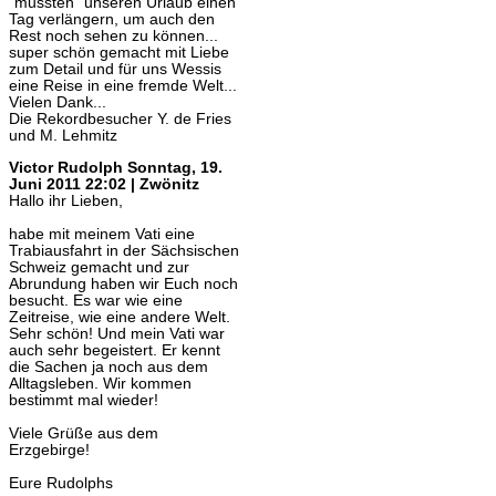
"mussten" unseren Urlaub einen
Tag verlängern, um auch den
Rest noch sehen zu können...
super schön gemacht mit Liebe
zum Detail und für uns Wessis
eine Reise in eine fremde Welt...
Vielen Dank...
Die Rekordbesucher Y. de Fries
und M. Lehmitz
Victor Rudolph
Sonntag, 19.
Juni 2011 22:02 | Zwönitz
Hallo ihr Lieben,
habe mit meinem Vati eine
Trabiausfahrt in der Sächsischen
Schweiz gemacht und zur
Abrundung haben wir Euch noch
besucht. Es war wie eine
Zeitreise, wie eine andere Welt.
Sehr schön! Und mein Vati war
auch sehr begeistert. Er kennt
die Sachen ja noch aus dem
Alltagsleben. Wir kommen
bestimmt mal wieder!
Viele Grüße aus dem
Erzgebirge!
Eure Rudolphs