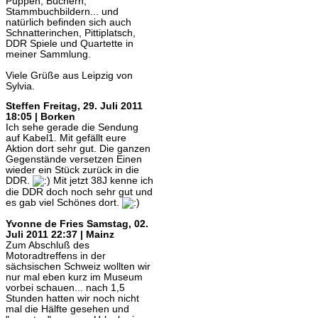
Puppen, Büchern,
Stammbuchbildern... und
natürlich befinden sich auch
Schnatterinchen, Pittiplatsch,
DDR Spiele und Quartette in
meiner Sammlung.
Viele Grüße aus Leipzig von
Sylvia.
Steffen
Freitag, 29. Juli 2011
18:05 | Borken
Ich sehe gerade die Sendung
auf Kabel1. Mit gefällt eure
Aktion dort sehr gut. Die ganzen
Gegenstände versetzen Einen
wieder ein Stück zurück in die
DDR.
Mit jetzt 38J kenne ich
die DDR doch noch sehr gut und
es gab viel Schönes dort.
Yvonne de Fries
Samstag, 02.
Juli 2011 22:37 | Mainz
Zum Abschluß des
Motoradtreffens in der
sächsischen Schweiz wollten wir
nur mal eben kurz im Museum
vorbei schauen... nach 1,5
Stunden hatten wir noch nicht
mal die Hälfte gesehen und