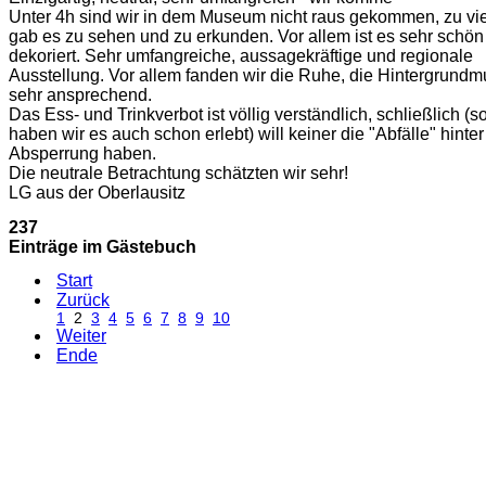
Unter 4h sind wir in dem Museum nicht raus gekommen, zu vie
gab es zu sehen und zu erkunden. Vor allem ist es sehr schön
dekoriert. Sehr umfangreiche, aussagekräftige und regionale
Ausstellung. Vor allem fanden wir die Ruhe, die Hintergrundm
sehr ansprechend.
Das Ess- und Trinkverbot ist völlig verständlich, schließlich (s
haben wir es auch schon erlebt) will keiner die "Abfälle" hinter
Absperrung haben.
Die neutrale Betrachtung schätzten wir sehr!
LG aus der Oberlausitz
237
Einträge im Gästebuch
Start
Zurück
1
2
3
4
5
6
7
8
9
10
Weiter
Ende