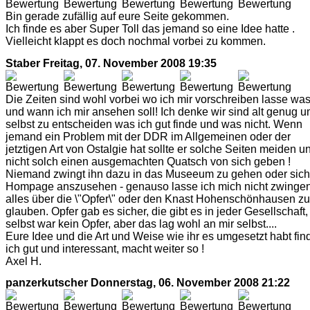
Bin gerade zufällig auf eure Seite gekommen.
Ich finde es aber Super Toll das jemand so eine Idee hatte .
Vielleicht klappt es doch nochmal vorbei zu kommen.
Staber
Freitag, 07. November 2008 19:35
Die Zeiten sind wohl vorbei wo ich mir vorschreiben lasse wa
und wann ich mir ansehen soll! Ich denke wir sind alt genug 
selbst zu entscheiden was ich gut finde und was nicht. Wenn
jemand ein Problem mit der DDR im Allgemeinen oder der
jetztigen Art von Ostalgie hat sollte er solche Seiten meiden u
nicht solch einen ausgemachten Quatsch von sich geben !
Niemand zwingt ihn dazu in das Museeum zu gehen oder sich
Hompage anszusehen - genauso lasse ich mich nicht zwinge
alles über die \"Opfer\" oder den Knast Hohenschönhausen zu
glauben. Opfer gab es sicher, die gibt es in jeder Gesellschaft,
selbst war kein Opfer, aber das lag wohl an mir selbst....
Eure Idee und die Art und Weise wie ihr es umgesetzt habt fin
ich gut und interessant, macht weiter so !
Axel H.
panzerkutscher
Donnerstag, 06. November 2008 21:22