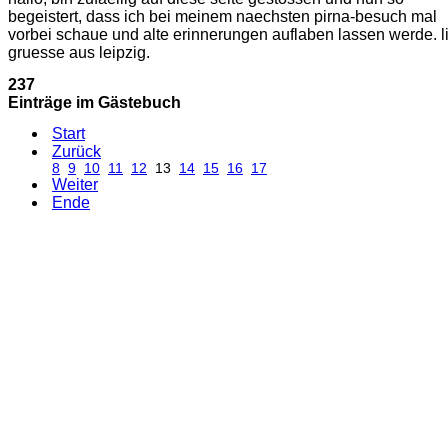
begeistert, dass ich bei meinem naechsten pirna-besuch mal
vorbei schaue und alte erinnerungen auflaben lassen werde. l
gruesse aus leipzig.
237
Einträge im Gästebuch
Start
Zurück
8
9
10
11
12
13
14
15
16
17
Weiter
Ende