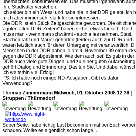
übernachten, konsumieren etc. Das müssten irgendwann auc
Ihre Stadtväter verstehen.
Ich selber bin ein Wessi und habe nie in der DDR gelebt. Ich 
mich aber immer sehr stark für sie interessiert.
Die DDR ist ein Stück Zeitgeschichte geworden. Die oft zitiert
\"guten alten DDR-Zeiten\" haben sicher etwas für sich. Doch
muss man - wenn man schwärmt - auch alles nehmen. Stasi,
Stacheldraht und Mauer gehörten (leider) auch zur DDR und
waren letztlich auch für deren Untergang mit verantwortlich. D
Menschen in der DDR haben ja am 9. November 89 eindrucks
gegen die DDR abgestimmt. Wie dem auch sei: Es gab in der
DDR auch viele gute Dingen, und zu einer guten Aufarbeitung
gehört Dialog und Erinnerung. Das tun Sie. Und dabei wünsc
ich weiterhin viel Erfolg!
PS: Ich habe noch einige ND-Ausgaben. Gibt es dafür
Verwendung?
Thomas Zimmermann
Mittwoch, 01. Oktober 2008 12:36 |
Struppen / Thürmsdorf
Super Seite, habe richtig Lust bekommen mal bei Euch vorbei
schauen. Wollte es eigentlich schon lange...