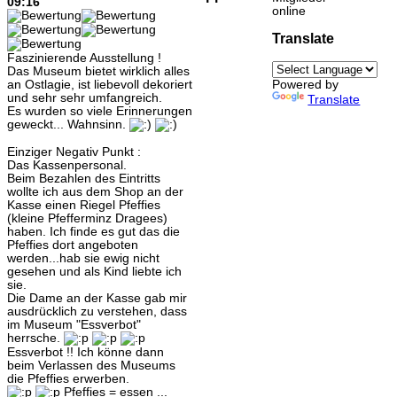
09:16
online
Translate
Faszinierende Ausstellung !
Das Museum bietet wirklich alles
an Ostlagie, ist liebevoll dekoriert
Powered by
und sehr sehr umfangreich.
Translate
Es wurden so viele Erinnerungen
geweckt... Wahnsinn.
Einziger Negativ Punkt :
Das Kassenpersonal.
Beim Bezahlen des Eintritts
wollte ich aus dem Shop an der
Kasse einen Riegel Pfeffies
(kleine Pfefferminz Dragees)
haben. Ich finde es gut das die
Pfeffies dort angeboten
werden...hab sie ewig nicht
gesehen und als Kind liebte ich
sie.
Die Dame an der Kasse gab mir
ausdrücklich zu verstehen, dass
im Museum "Essverbot"
herrsche.
Essverbot !! Ich könne dann
beim Verlassen des Museums
die Pfeffies erwerben.
Pfeffies = essen ...