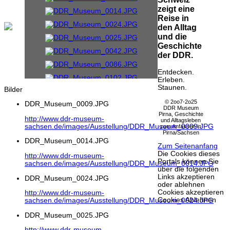
zeigt eine
Reise in
den Alltag
und die
Geschichte
der DDR.
Entdecken.
Erleben.
Staunen.
Bilder
© 2oo7-2o25
DDR_Museum_0009.JPG
DDR Museum
Pirna, Geschichte
http://www.ddr-museum-
und Alltagsleben
sachsen.de/images/Ausstellung/DDR_Museum_0009.JPG
zum Anfassen in
Pirna/Sachsen
DDR_Museum_0014.JPG
Zum Seitenanfang
Die Cookies dieses
http://www.ddr-museum-
Portals können Sie
sachsen.de/images/Ausstellung/DDR_Museum_0014.JPG
über die folgenden
Links akzeptieren
DDR_Museum_0024.JPG
oder ablehnen
Cookies akzeptieren
http://www.ddr-museum-
Cookies Ablehnen
sachsen.de/images/Ausstellung/DDR_Museum_0024.JPG
DDR_Museum_0025.JPG
http://www.ddr-museum-