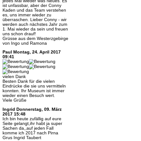
jedes Mal wieder was Neues. Es
ist unfassbar, aber der Conny
Kaden und das Team verstehen
es, uns immer wieder zu
überraschen. Lieber Conny - wir
werden auch nächstes Jahr zum
1. Mai wieder da sein und freuen
uns schon drauf!
Grüsse aus dem Westerzgebirge
von Ingo und Ramona
Paul
Montag, 24. April 2017
09:41
vielen Dank
Besten Dank für die vielen
Eindrücke die sie uns vermitteln
konnten. Ihr Museum ist immer
wieder einen Besuch wert.
Viele Grüße
Ingrid
Donnerstag, 09. März
2017 15:48
Ich bin heute zufällig auf eure
Seite gelangt,ihr habt ja super
Sachen da,,auf jeden Fall
komme ich 2017 nach Pirna
Grus Ingrid Taubert