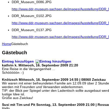
DDR_Museum_0086.JPG
http://www.ddr-museum-sachsen.de/images/Ausstellung/DD
DDR_Museum_0102.JPG
http://www.ddr-museum-sachsen.de/images/Ausstellung/DD
DDR_Museum_0137.JPG
http://www.ddr-museum-sachsen.de/images/Ausstellung/DD
Home
Gästebuch
Gästebuch
Eintrag hinzufügen
kathrin k.
Mittwoch, 16. September 2009 21:20
Eine Reise in die Vergangenheit ...
Schööööön :-)
Knötzsch
Mittwoch, 16. September 2009 14:55 | 08060 Zwickau
Wir waren mit einer befreundeten Familie am 12.09.09 über 2 Stun
werden mit Freunden und Verwanden widerkommen.
TIP: der Blick per Spiegel unter den Ladentisch sollte ausgebaut werd
lustige Idee ist.
Grüße aus Zwickau!
Susi mit Tim und Pit
Sonntag, 13. September 2009 21:00 | Rossa
Hallo,