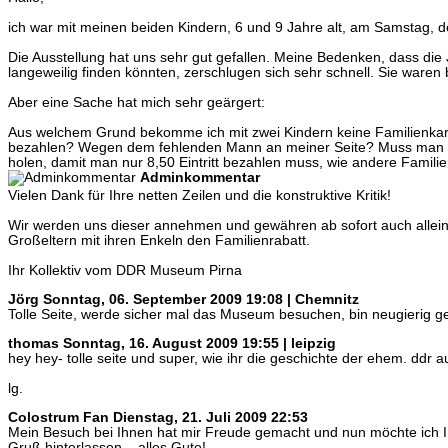
ich war mit meinen beiden Kindern, 6 und 9 Jahre alt, am Samstag,
Die Ausstellung hat uns sehr gut gefallen. Meine Bedenken, dass die 
langeweilig finden könnten, zerschlugen sich sehr schnell. Sie waren 
Aber eine Sache hat mich sehr geärgert:
Aus welchem Grund bekomme ich mit zwei Kindern keine Familienkarte
bezahlen? Wegen dem fehlenden Mann an meiner Seite? Muss man s
holen, damit man nur 8,50 Eintritt bezahlen muss, wie andere Famili
Adminkommentar
Vielen Dank für Ihre netten Zeilen und die konstruktive Kritik!
Wir werden uns dieser annehmen und gewähren ab sofort auch allein
Großeltern mit ihren Enkeln den Familienrabatt.
Ihr Kollektiv vom DDR Museum Pirna
Jörg
Sonntag, 06. September 2009 19:08 | Chemnitz
Tolle Seite, werde sicher mal das Museum besuchen, bin neugierig 
thomas
Sonntag, 16. August 2009 19:55 | leipzig
hey hey- tolle seite und super, wie ihr die geschichte der ehem. ddr au
lg.
Colostrum Fan
Dienstag, 21. Juli 2009 22:53
Mein Besuch bei Ihnen hat mir Freude gemacht und nun möchte ich I
Gruß hinterlassen – alles Gute!