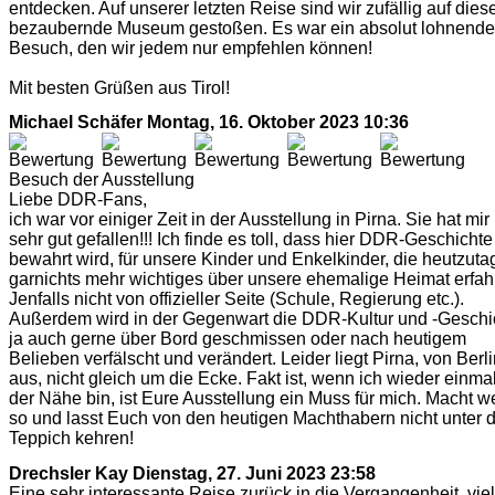
entdecken. Auf unserer letzten Reise sind wir zufällig auf dies
bezaubernde Museum gestoßen. Es war ein absolut lohnende
Besuch, den wir jedem nur empfehlen können!
Mit besten Grüßen aus Tirol!
Michael Schäfer
Montag, 16. Oktober 2023 10:36
Besuch der Ausstellung
Liebe DDR-Fans,
ich war vor einiger Zeit in der Ausstellung in Pirna. Sie hat mir
sehr gut gefallen!!! Ich finde es toll, dass hier DDR-Geschichte
bewahrt wird, für unsere Kinder und Enkelkinder, die heutzuta
garnichts mehr wichtiges über unsere ehemalige Heimat erfah
Jenfalls nicht von offizieller Seite (Schule, Regierung etc.).
Außerdem wird in der Gegenwart die DDR-Kultur und -Geschi
ja auch gerne über Bord geschmissen oder nach heutigem
Belieben verfälscht und verändert. Leider liegt Pirna, von Berl
aus, nicht gleich um die Ecke. Fakt ist, wenn ich wieder einmal
der Nähe bin, ist Eure Ausstellung ein Muss für mich. Macht we
so und lasst Euch von den heutigen Machthabern nicht unter 
Teppich kehren!
Drechsler Kay
Dienstag, 27. Juni 2023 23:58
Eine sehr interessante Reise zurück in die Vergangenheit, vie