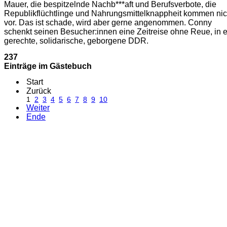
Mauer, die bespitzelnde Nachb***aft und Berufsverbote, die
Republikflüchtlinge und Nahrungsmittelknappheit kommen nic
vor. Das ist schade, wird aber gerne angenommen. Conny
schenkt seinen Besucher:innen eine Zeitreise ohne Reue, in 
gerechte, solidarische, geborgene DDR.
237
Einträge im Gästebuch
Start
Zurück
1
2
3
4
5
6
7
8
9
10
Weiter
Ende