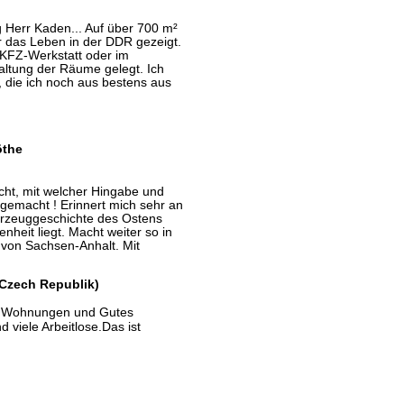
 Herr Kaden... Auf über 700 m²
r das Leben in der DDR gezeigt.
 KFZ-Werkstatt oder im
altung der Räume gelegt. Ich
, die ich noch aus bestens aus
öthe
cht, mit welcher Hingabe und
n gemacht ! Erinnert mich sehr an
hrzeuggeschichte des Ostens
nheit liegt. Macht weiter so in
e von Sachsen-Anhalt. Mit
(Czech Republik)
en,Wohnungen und Gutes
 viele Arbeitlose.Das ist