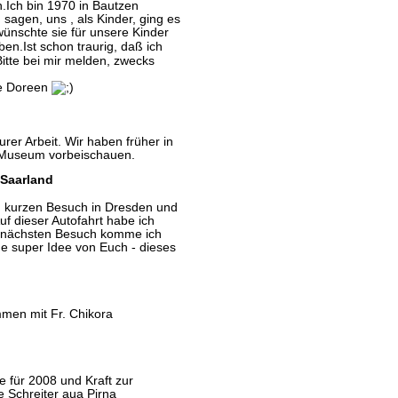
en.Ich bin 1970 in Bautzen
sagen, uns , als Kinder, ging es
ünschte sie für unsere Kinder
ben.Ist schon traurig, daß ich
itte bei mir melden, zwecks
e Doreen
urer Arbeit. Wir haben früher in
 Museum vorbeischauen.
 Saarland
m kurzen Besuch in Dresden und
uf dieser Autofahrt habe ich
im nächsten Besuch komme ich
e super Idee von Euch - dieses
men mit Fr. Chikora
 für 2008 und Kraft zur
e Schreiter aua Pirna