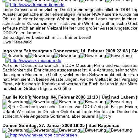
Liebe Grüsse und herzlichen Dank für einen geschichtlichen DDR-Tag
Ausstellungsfläche in der ehemaligen Pirnaer NVA-Kaserne wurde mi
Ob u.a. in einer kompletten Wohnung, in einem Lesezimmer, in einer
schulischen Klassenzimmer - stets wurde Wert auf authentische Gest
erfreute mich an einer Vielzahl kleiner und großer Ausstellungsstücke
DDR-Zeiten kannte.
Bis baldigst verbleibe ich mit: ... Immer bereit!
Uwe Hegewald
Ingo vom Fahrzeugmus
Donnerstag, 14. Februar 2008 22:03 | Gl
Auf einer Dienstreise war ich im DDR Museum Pirna und war überras
Sachlichkeit die Einrichtung ausgestattet ist. Alle Achtung, sehr schö
das eignen Museum in Glöthe, welches den Schwerpunkt mit der Fa
hat. Man sieht in beiden Ausstellungen, welche Vielfalt in der Vergange
Pirna, wir bleiben in Kontakt und werben für Euch bei uns in der Mitt
herzlichen Grüßen Ingo aus Glöthe
Familie Kobík
Montag, 04. Februar 2008 11:13 | Ústí nad Labem 
Fur Czechoslovakische Turisten war DDR Zeit gut. Billiger Ess
Urlaub.Wir haben in Dresden Onkel und Tante.Heute ist in Deutschland
schlecht.Viele Angebote Sortiment, aber teuere!!!
Doreen
Sonntag, 27. Januar 2008 16:25 | Bad Rappenau