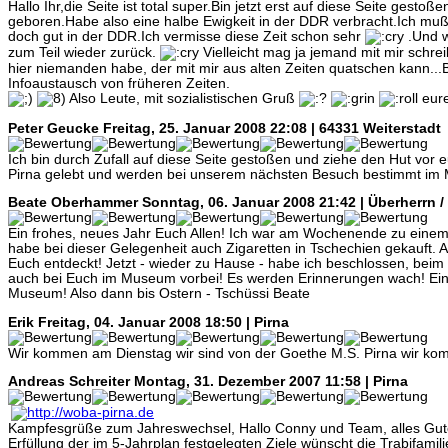
Hallo Ihr,die Seite ist total super.Bin jetzt erst auf diese Seite gestoß
geboren.Habe also eine halbe Ewigkeit in der DDR verbracht.Ich muß 
doch gut in der DDR.Ich vermisse diese Zeit schon sehr
.Und w
zum Teil wieder zurück.
Vielleicht mag ja jemand mit mir schrei
hier niemanden habe, der mit mir aus alten Zeiten quatschen kann...B
Infoaustausch von früheren Zeiten.
Also Leute, mit sozialistischen Gruß
eur
Peter Geucke
Freitag, 25. Januar 2008 22:08 | 64331 Weiterstadt
Ich bin durch Zufall auf diese Seite gestoßen und ziehe den Hut vor e
Pirna gelebt und werden bei unserem nächsten Besuch bestimmt im
Beate Oberhammer
Sonntag, 06. Januar 2008 21:42 | Überherrn /
Ein frohes, neues Jahr Euch Allen! Ich war am Wochenende zu eine
habe bei dieser Gelegenheit auch Zigaretten in Tschechien gekauft. A
Euch entdeckt! Jetzt - wieder zu Hause - habe ich beschlossen, be
auch bei Euch im Museum vorbei! Es werden Erinnerungen wach! Ein
Museum! Also dann bis Ostern - Tschüssi Beate
Erik
Freitag, 04. Januar 2008 18:50 | Pirna
Wir kommen am Dienstag wir sind von der Goethe M.S. Pirna wir kom
Andreas Schreiter
Montag, 31. Dezember 2007 11:58 | Pirna
Kampfesgrüße zum Jahreswechsel, Hallo Conny und Team, alles Gute
Erfüllung der im 5-Jahrplan festgelegten Ziele wünscht die Trabifamili