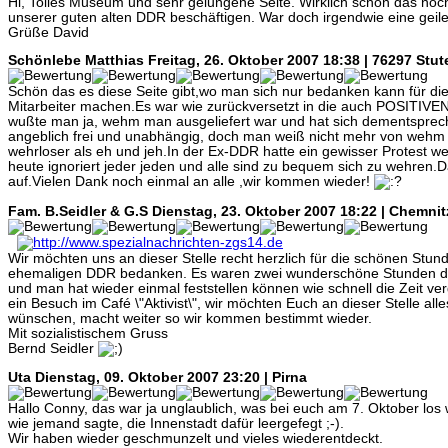
Hi, Tolles Museum und sehr gelungene Seite. Wirklich schön das noch
unserer guten alten DDR beschäftigen. War doch irgendwie eine geile
Grüße David
Schönlebe Matthias
Freitag, 26. Oktober 2007 18:38 | 76297 Stu
Schön das es diese Seite gibt,wo man sich nur bedanken kann für die
Mitarbeiter machen.Es war wie zurückversetzt in die auch POSITIVE
wußte man ja, wehm man ausgeliefert war und hat sich dementspreche
angeblich frei und unabhängig, doch man weiß nicht mehr von wehm 
wehrloser als eh und jeh.In der Ex-DDR hatte ein gewisser Protest 
heute ignoriert jeder jeden und alle sind zu bequem sich zu wehren.D
auf.Vielen Dank noch einmal an alle ,wir kommen wieder!
Fam. B.Seidler & G.S
Dienstag, 23. Oktober 2007 18:22 | Chemnit
Wir möchten uns an dieser Stelle recht herzlich für die schönen Stun
ehemaligen DDR bedanken. Es waren zwei wunderschöne Stunden der
und man hat wieder einmal feststellen können wie schnell die Zeit v
ein Besuch im Café \"Aktivist\", wir möchten Euch an dieser Stelle alle
wünschen, macht weiter so wir kommen bestimmt wieder.
Mit sozialistischem Gruss
Bernd Seidler
Uta
Dienstag, 09. Oktober 2007 23:20 | Pirna
Hallo Conny, das war ja unglaublich, was bei euch am 7. Oktober los 
wie jemand sagte, die Innenstadt dafür leergefegt ;-).
Wir haben wieder geschmunzelt und vieles wiederentdeckt.