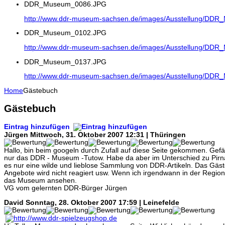
DDR_Museum_0086.JPG
http://www.ddr-museum-sachsen.de/images/Ausstellung/DD
DDR_Museum_0102.JPG
http://www.ddr-museum-sachsen.de/images/Ausstellung/DD
DDR_Museum_0137.JPG
http://www.ddr-museum-sachsen.de/images/Ausstellung/DD
Home
Gästebuch
Gästebuch
Eintrag hinzufügen
Jürgen
Mittwoch, 31. Oktober 2007 12:31 | Thüringen
Hallo, bin beim googeln durch Zufall auf diese Seite gekommen. Gefäl
nur das DDR - Museum -Tutow. Habe da aber im Unterschied zu Pirna 
es nur eine wilde und lieblose Sammlung von DDR-Artikeln. Das Gäste
Angebote wird nicht reagiert usw. Wenn ich irgendwann in der Region 
das Museum ansehen.
VG vom gelernten DDR-Bürger Jürgen
David
Sonntag, 28. Oktober 2007 17:59 | Leinefelde