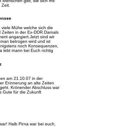
 Menschen gibt, die sich mit
 Zeit.
tensee
 viele Mühe welche sich die
N Zeiten in der Ex-DDR.Damals
nt angargiert.Jetzt sind wir
man betrogen wird und ist
wenigstens noch Konsequenzen,
a lebt mann bei Euch richtig
z
den am 21.10.07 in der
 Erinnerung an alte Zeiten
ergeht. Krönender Abschluss war
s Gute für die Zukunft
war! Halb Pirna war bei euch,