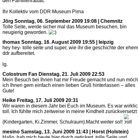
den Familienrabatt.
Ihr Kollektiv vom DDR Museum Pirna
Jörg
Sonntag, 06. September 2009 19:08 | Chemnitz
Tolle Seite, werde sicher mal das Museum besuchen, bin
neugierig geworden.
thomas
Sonntag, 16. August 2009 19:55 | leipzig
hey hey- tolle seite und super, wie ihr die geschichte der ehem
ddr aufbereitet.
lg.
Colostrum Fan
Dienstag, 21. Juli 2009 22:53
Mein Besuch bei Ihnen hat mir Freude gemacht und nun möch
ich Ihnen gern einfach einen lieben Gruß hinterlassen – alles
Gute!
Heike
Freitag, 17. Juli 2009 20:31
Wir waren in diesem Jahr bei Euch im Museum. Es war wirkli
toll. Ich fühlte mich zeitweise in meine Kindheit zurückversetzt
(Kindergarten, Ki.Zimmer, Schulraum).Macht weiter so!!
mesino
Samstag, 13. Juni 2009 11:43 | Horst (Holstein)
Hallo, hab mich heute hier durch getickert, tolle Seite und