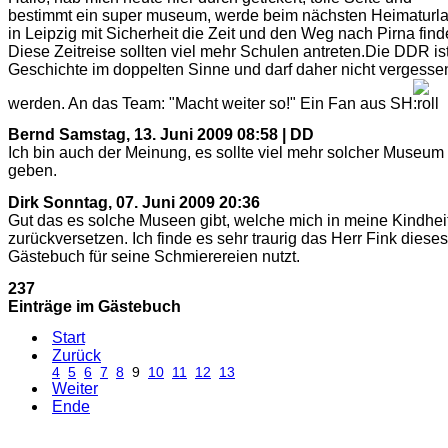
bestimmt ein super museum, werde beim nächsten Heimaturl
in Leipzig mit Sicherheit die Zeit und den Weg nach Pirna find
Diese Zeitreise sollten viel mehr Schulen antreten.Die DDR is
Geschichte im doppelten Sinne und darf daher nicht vergesse
werden. An das Team: "Macht weiter so!" Ein Fan aus SH
Bernd
Samstag, 13. Juni 2009 08:58 | DD
Ich bin auch der Meinung, es sollte viel mehr solcher Museum
geben.
Dirk
Sonntag, 07. Juni 2009 20:36
Gut das es solche Museen gibt, welche mich in meine Kindhei
zurückversetzen. Ich finde es sehr traurig das Herr Fink dieses
Gästebuch für seine Schmierereien nutzt.
237
Einträge im Gästebuch
Start
Zurück
4
5
6
7
8
9
10
11
12
13
Weiter
Ende