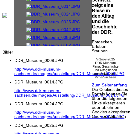
zeigt eine
Reise in
den Alltag
und die
Geschichte
der DDR.
Entdecken.
Erleben.
Staunen.
Bilder
© 2oo7-2o25
DDR_Museum_0009.JPG
DDR Museum
Pirna, Geschichte
http://www.ddr-museum-
und Alltagsleben
sachsen.de/images/Ausstellung/DDR_Museum_0009.JPG
zum Anfassen in
Pirna/Sachsen
DDR_Museum_0014.JPG
Zum Seitenanfang
Die Cookies dieses
http://www.ddr-museum-
Portals können Sie
sachsen.de/images/Ausstellung/DDR_Museum_0014.JPG
über die folgenden
Links akzeptieren
DDR_Museum_0024.JPG
oder ablehnen
Cookies akzeptieren
http://www.ddr-museum-
Cookies Ablehnen
sachsen.de/images/Ausstellung/DDR_Museum_0024.JPG
DDR_Museum_0025.JPG
http://www.ddr-museum-