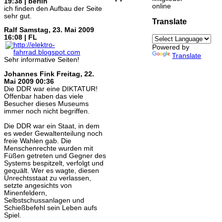
19:38 | berlin
online
ich finden den Aufbau der Seite
sehr gut.
Translate
Ralf
Samstag, 23. Mai 2009
16:08 | FL
Powered by
Translate
Sehr informative Seiten!
Johannes Fink
Freitag, 22.
Mai 2009 00:36
Die DDR war eine DIKTATUR!
Offenbar haben das viele
Besucher dieses Museums
immer noch nicht begriffen.
Die DDR war ein Staat, in dem
es weder Gewaltenteilung noch
freie Wahlen gab. Die
Menschenrechte wurden mit
Füßen getreten und Gegner des
Systems bespitzelt, verfolgt und
gequält. Wer es wagte, diesen
Unrechtsstaat zu verlassen,
setzte angesichts von
Minenfeldern,
Selbstschussanlagen und
Schießbefehl sein Leben aufs
Spiel.