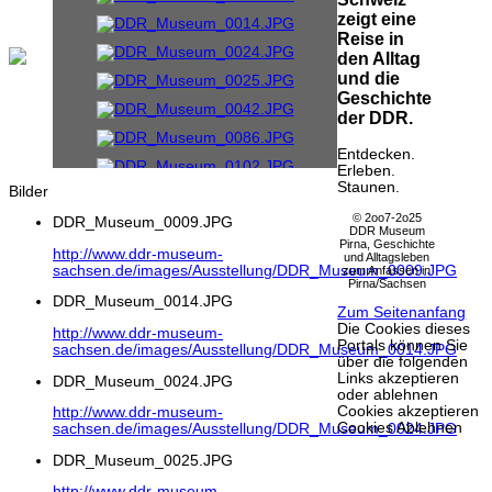
zeigt eine
Reise in
den Alltag
und die
Geschichte
der DDR.
Entdecken.
Erleben.
Staunen.
Bilder
© 2oo7-2o25
DDR_Museum_0009.JPG
DDR Museum
Pirna, Geschichte
http://www.ddr-museum-
und Alltagsleben
sachsen.de/images/Ausstellung/DDR_Museum_0009.JPG
zum Anfassen in
Pirna/Sachsen
DDR_Museum_0014.JPG
Zum Seitenanfang
Die Cookies dieses
http://www.ddr-museum-
Portals können Sie
sachsen.de/images/Ausstellung/DDR_Museum_0014.JPG
über die folgenden
Links akzeptieren
DDR_Museum_0024.JPG
oder ablehnen
Cookies akzeptieren
http://www.ddr-museum-
Cookies Ablehnen
sachsen.de/images/Ausstellung/DDR_Museum_0024.JPG
DDR_Museum_0025.JPG
http://www.ddr-museum-