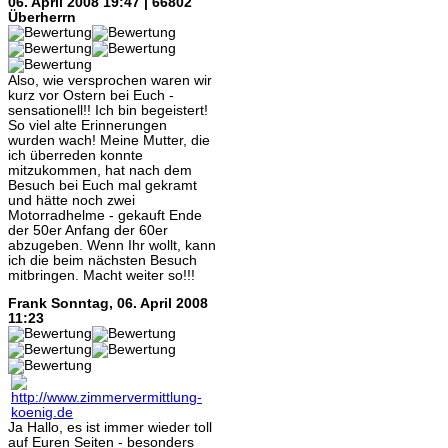
06. April 2008 19:47 | 66802
Überherrn
Also, wie versprochen waren wir
kurz vor Ostern bei Euch -
sensationell!! Ich bin begeistert!
So viel alte Erinnerungen
wurden wach! Meine Mutter, die
ich überreden konnte
mitzukommen, hat nach dem
Besuch bei Euch mal gekramt
und hätte noch zwei
Motorradhelme - gekauft Ende
der 50er Anfang der 60er
abzugeben. Wenn Ihr wollt, kann
ich die beim nächsten Besuch
mitbringen. Macht weiter so!!!
Frank
Sonntag, 06. April 2008
11:23
Ja Hallo, es ist immer wieder toll
auf Euren Seiten - besonders