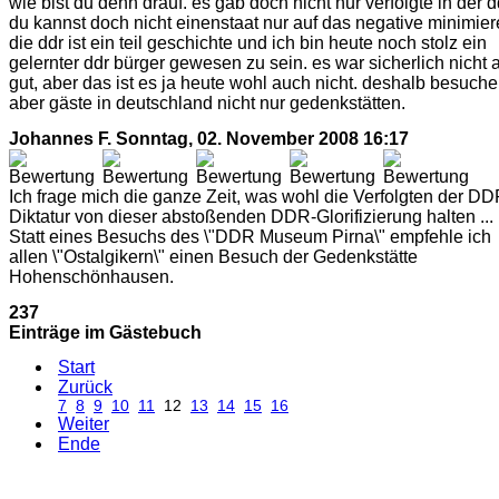
wie bist du denn drauf. es gab doch nicht nur verfolgte in der d
du kannst doch nicht einenstaat nur auf das negative minimier
die ddr ist ein teil geschichte und ich bin heute noch stolz ein
gelernter ddr bürger gewesen zu sein. es war sicherlich nicht a
gut, aber das ist es ja heute wohl auch nicht. deshalb besuch
aber gäste in deutschland nicht nur gedenkstätten.
Johannes F.
Sonntag, 02. November 2008 16:17
Ich frage mich die ganze Zeit, was wohl die Verfolgten der DD
Diktatur von dieser abstoßenden DDR-Glorifizierung halten ...
Statt eines Besuchs des \"DDR Museum Pirna\" empfehle ich
allen \"Ostalgikern\" einen Besuch der Gedenkstätte
Hohenschönhausen.
237
Einträge im Gästebuch
Start
Zurück
7
8
9
10
11
12
13
14
15
16
Weiter
Ende