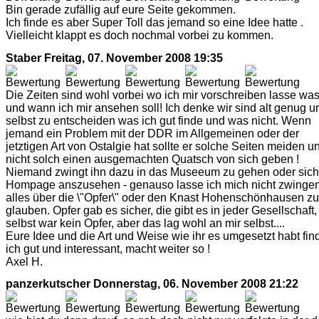
Bin gerade zufällig auf eure Seite gekommen.
Ich finde es aber Super Toll das jemand so eine Idee hatte .
Vielleicht klappt es doch nochmal vorbei zu kommen.
Staber
Freitag, 07. November 2008 19:35
Die Zeiten sind wohl vorbei wo ich mir vorschreiben lasse wa
und wann ich mir ansehen soll! Ich denke wir sind alt genug 
selbst zu entscheiden was ich gut finde und was nicht. Wenn
jemand ein Problem mit der DDR im Allgemeinen oder der
jetztigen Art von Ostalgie hat sollte er solche Seiten meiden u
nicht solch einen ausgemachten Quatsch von sich geben !
Niemand zwingt ihn dazu in das Museeum zu gehen oder sich
Hompage anszusehen - genauso lasse ich mich nicht zwinge
alles über die \"Opfer\" oder den Knast Hohenschönhausen zu
glauben. Opfer gab es sicher, die gibt es in jeder Gesellschaft,
selbst war kein Opfer, aber das lag wohl an mir selbst....
Eure Idee und die Art und Weise wie ihr es umgesetzt habt fin
ich gut und interessant, macht weiter so !
Axel H.
panzerkutscher
Donnerstag, 06. November 2008 21:22