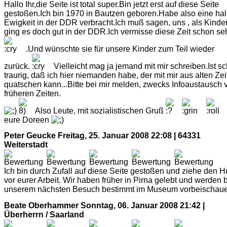
Hallo Ihr,die Seite ist total super.Bin jetzt erst auf diese Seite
gestoßen.Ich bin 1970 in Bautzen geboren.Habe also eine ha
Ewigkeit in der DDR verbracht.Ich muß sagen, uns , als Kinder
ging es doch gut in der DDR.Ich vermisse diese Zeit schon se
.Und wünschte sie für unsere Kinder zum Teil wieder
zurück.
Vielleicht mag ja jemand mit mir schreiben.Ist s
traurig, daß ich hier niemanden habe, der mit mir aus alten Ze
quatschen kann...Bitte bei mir melden, zwecks Infoaustausch 
früheren Zeiten.
Also Leute, mit sozialistischen Gruß
eure Doreen
Peter Geucke
Freitag, 25. Januar 2008 22:08 | 64331
Weiterstadt
Ich bin durch Zufall auf diese Seite gestoßen und ziehe den H
vor eurer Arbeit. Wir haben früher in Pirna gelebt und werden 
unserem nächsten Besuch bestimmt im Museum vorbeischaue
Beate Oberhammer
Sonntag, 06. Januar 2008 21:42 |
Überherrn / Saarland