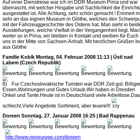
Auf einer Dienstreise war ich im DDR Museum Pirna und war
überrascht, mit welcher Hingabe und Sachlichkeit die Einrich
ausgestattet ist. Alle Achtung, sehr schön gemacht ! Erinnert m
sehr an das eignen Museum in Glöthe, welches den Schwerp
mit der Fahrzeuggeschichte des Ostens hat. Man sieht in beid
Ausstellungen, welche Vielfalt in der Vergangenheit liegt. Mac
weiter so in Pirna, wir bleiben in Kontakt und werben für Euch
uns in der Mitte von Sachsen-Anhalt. Mit herzlichen Grüßen I
aus Glöthe
Familie Kobík
Montag, 04. Februar 2008 11:13 | Ústí nad
Labem (Czech Republik)
Fur Czechoslovakische Turisten war DDR Zeit gut. Billige
Essen,Wohnungen und Gutes Urlaub.Wir haben in Dresden
Onkel und Tante.Heute ist in Deutschland viele Arbeitlose.Das 
schlecht.Viele Angebote Sortiment, aber teuere!!!
Doreen
Sonntag, 27. Januar 2008 16:25 | Bad Rappenau