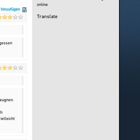
online
g hinzufügen
Translate
rgessen
leugnen.
ch
ielleicht