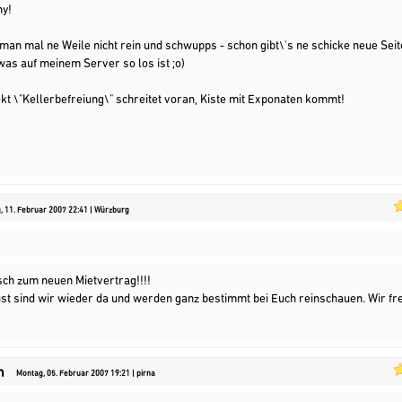
ny!
man mal ne Weile nicht rein und schwupps - schon gibt\'s ne schicke neue Sei
 was auf meinem Server so los ist ;o)
kt \"Kellerbefreiung\" schreitet voran, Kiste mit Exponaten kommt!
, 11. Februar 2007 22:41 | Würzburg
ch zum neuen Mietvertrag!!!!
st sind wir wieder da und werden ganz bestimmt bei Euch reinschauen. Wir fr
n
Montag, 05. Februar 2007 19:21 | pirna