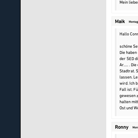
Mein liebe
Maik
Montag,
Hallo Conn
schöne Sei
Die haben 
der SED d
Ar..... . 
Stadtrat. 
lassen. Le
wird. Ich 
Fall ist. 
gewesen zu
halten mit
Ost und W
Ronny
Mont