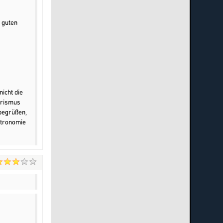
 guten
icht die
urismus
 begrüßen,
stronomie