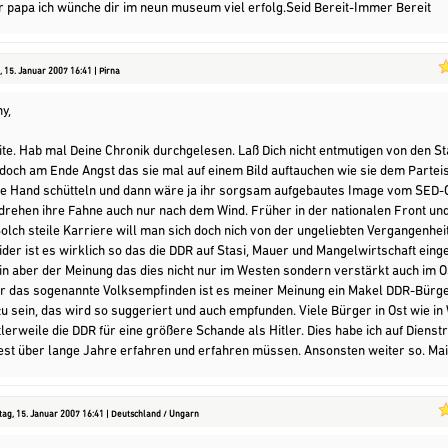
r papa ich wünche dir im neun museum viel erfolg.Seid Bereit-Immer Bereit
 15. Januar 2007 16:41 | Pirna
y,
te. Hab mal Deine Chronik durchgelesen. Laß Dich nicht entmutigen von den St
doch am Ende Angst das sie mal auf einem Bild auftauchen wie sie dem Partei
ie Hand schütteln und dann wäre ja ihr sorgsam aufgebautes Image vom SED-
Die drehen ihre Fahne auch nur nach dem Wind. Früher in der nationalen Front un
Solch steile Karriere will man sich doch nich von der ungeliebten Vergangenhe
ider ist es wirklich so das die DDR auf Stasi, Mauer und Mangelwirtschaft ein
bin aber der Meinung das dies nicht nur im Westen sondern verstärkt auch im O
Für das sogenannte Volksempfinden ist es meiner Meinung ein Makel DDR-Bürg
 sein, das wird so suggeriert und auch empfunden. Viele Bürger in Ost wie in
tlerweile die DDR für eine größere Schande als Hitler. Dies habe ich auf Dienstr
est über lange Jahre erfahren und erfahren müssen. Ansonsten weiter so. Ma
ag, 15. Januar 2007 16:41 | Deutschland / Ungarn