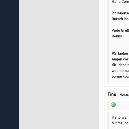
Hallo Conn
ich wuens
Rutsch ins
Viele Grüß
Ronny
PS: Lieber
Augen vor
für Pirna 
weil die d
bemerkbar 
Tino
Montag, 
Hallo war 
Mit freund