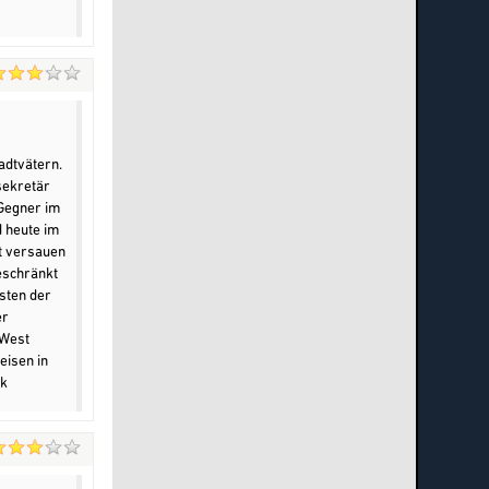
adtvätern.
sekretär
Gegner im
d heute im
it versauen
geschränkt
sten der
er
 West
eisen in
ik