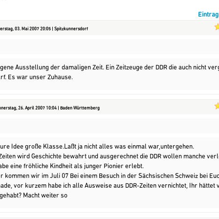
Eintra
rstag, 03. Mai 2007 20:05 | Spitzkunnersdorf
gene Ausstellung der damaligen Zeit. Ein Zeitzeuge der DDR die auch nicht ve
rf. Es war unser Zuhause.
nerstag, 26. April 2007 10:04 | Baden Württemberg
Eure Idee große Klasse.Laßt ja nicht alles was einmal war,untergehen.
 Zeiten wird Geschichte bewahrt und ausgerechnet die DDR wollen manche ver
abe eine fröhliche Kindheit als junger Pionier erlebt.
r kommen wir im Juli 07 Bei einem Besuch in der Sächsischen Schweiz bei Eu
ade, vor kurzem habe ich alle Ausweise aus DDR-Zeiten vernichtet, Ihr hättet v
gehabt? Macht weiter so