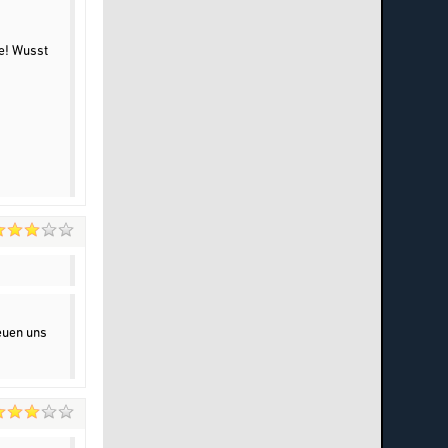
te! Wusst
euen uns