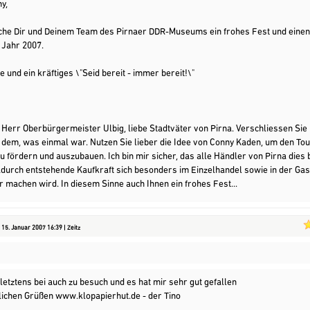
y,
che Dir und Deinem Team des Pirnaer DDR-Museums ein frohes Fest und einen
 Jahr 2007.
e und ein kräftiges \"Seid bereit - immer bereit!\"
 Herr Oberbürgermeister Ulbig, liebe Stadtväter von Pirna. Verschliessen Sie n
 dem, was einmal war. Nutzen Sie lieber die Idee von Conny Kaden, um den To
zu fördern und auszubauen. Ich bin mir sicher, das alle Händler von Pirna dies
adurch entstehende Kaufkraft sich besonders im Einzelhandel sowie in der Ga
machen wird. In diesem Sinne auch Ihnen ein frohes Fest...
15. Januar 2007 16:39 | Zeitz
letztens bei auch zu besuch und es hat mir sehr gut gefallen
lichen Grüßen www.klopapierhut.de - der Tino