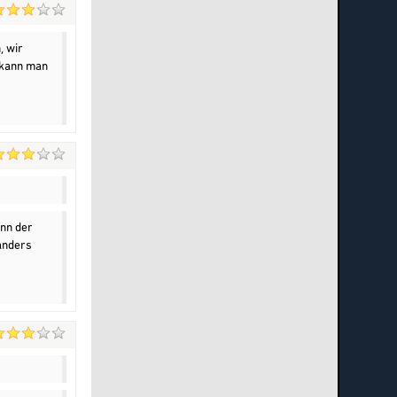
, wir
 kann man
nn der
anders