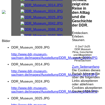
zeigt eine
Reise in
den Alltag
und die
Geschichte
der DDR.
Entdecken.
Erleben.
Staunen.
Bilder
© 2oo7-2o25
DDR_Museum_0009.JPG
DDR Museum
Pirna, Geschichte
http://www.ddr-museum-
und Alltagsleben
sachsen.de/images/Ausstellung/DDR_Museum_0009.JPG
zum Anfassen in
Pirna/Sachsen
DDR_Museum_0014.JPG
Zum Seitenanfang
Die Cookies dieses
http://www.ddr-museum-
Portals können Sie
sachsen.de/images/Ausstellung/DDR_Museum_0014.JPG
über die folgenden
Links akzeptieren
DDR_Museum_0024.JPG
oder ablehnen
Cookies akzeptieren
http://www.ddr-museum-
Cookies Ablehnen
sachsen.de/images/Ausstellung/DDR_Museum_0024.JPG
DDR_Museum_0025.JPG
http://www.ddr-museum-