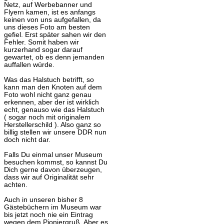
Netz, auf Werbebanner und
Flyern kamen, ist es anfangs
keinen von uns aufgefallen, da
uns dieses Foto am besten
gefiel. Erst später sahen wir den
Fehler. Somit haben wir
kurzerhand sogar darauf
gewartet, ob es denn jemanden
auffallen würde.
Was das Halstuch betrifft, so
kann man den Knoten auf dem
Foto wohl nicht ganz genau
erkennen, aber der ist wirklich
echt, genauso wie das Halstuch
( sogar noch mit originalem
Herstellerschild ). Also ganz so
billig stellen wir unsere DDR nun
doch nicht dar.
Falls Du einmal unser Museum
besuchen kommst, so kannst Du
Dich gerne davon überzeugen,
dass wir auf Originalität sehr
achten.
Auch in unseren bisher 8
Gästebüchern im Museum war
bis jetzt noch nie ein Eintrag
wegen dem Pioniergruß. Aber es