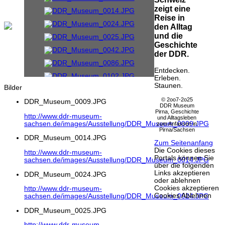
zeigt eine
Reise in
den Alltag
und die
Geschichte
der DDR.
Entdecken.
Erleben.
Staunen.
Bilder
© 2oo7-2o25
DDR_Museum_0009.JPG
DDR Museum
Pirna, Geschichte
http://www.ddr-museum-
und Alltagsleben
sachsen.de/images/Ausstellung/DDR_Museum_0009.JPG
zum Anfassen in
Pirna/Sachsen
DDR_Museum_0014.JPG
Zum Seitenanfang
Die Cookies dieses
http://www.ddr-museum-
Portals können Sie
sachsen.de/images/Ausstellung/DDR_Museum_0014.JPG
über die folgenden
Links akzeptieren
DDR_Museum_0024.JPG
oder ablehnen
Cookies akzeptieren
http://www.ddr-museum-
Cookies Ablehnen
sachsen.de/images/Ausstellung/DDR_Museum_0024.JPG
DDR_Museum_0025.JPG
http://www.ddr-museum-