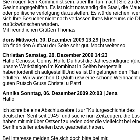
Sie mögen kein Kommunist sein, aber Ihr Tun macht Sie zu d
Gesinnungsgehilfen. Es ist nicht notwendig die Stasi, die Mau
oder politische verfolgung darzustellen. Es würde reichen, we
sich Ihre Besucher nicht nach verlassen Ihres Museums die 
zurückwünschen würden.
Mit freundlichen Grüßen Thomas
doris
Mittwoch, 30. Dezember 2009 13:29 | berlin
Ich finde den Aufbau der Seite sehr gut. Macht weiter so.
Christian
Samstag, 26. Dezember 2009 14:23
Hallo Genosse Conny..Hoffe Du hast die Jahresendfiguren(di
unsere Werktättigen im Kombinat in Seifen hergestellt
haben)ordentlich aufgestellt!Und es ist Dir gelungen den Plan
erfüllen.. Wir wünschen Dir,Multi usw eine schöne Weihnacht 
guten Rutsch Gruss Christel u Patzi
Annika
Sonntag, 06. Dezember 2009 20:03 | Jena
Hallo,
ich schreibe eine Abschlussabreit zur "Kulturgeschichte des
deutschen Senf seit 1945" und suche nun Zeitzeugen, die Lus
haben mit mir über Ostsenf zu reden oder die vielleicht bei ei
Senfhersteller arbeiten bzw. gearbeitet haben.
Bei Interesse melden Sie sich doch bitte bei mir.