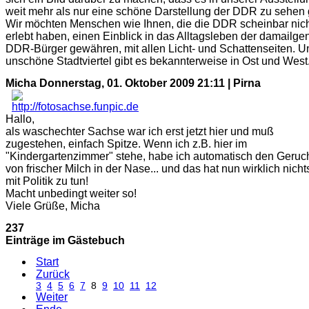
weit mehr als nur eine schöne Darstellung der DDR zu sehen g
Wir möchten Menschen wie Ihnen, die die DDR scheinbar nic
erlebt haben, einen Einblick in das Alltagsleben der damailge
DDR-Bürger gewähren, mit allen Licht- und Schattenseiten. U
unschöne Stadtviertel gibt es bekannterweise in Ost und West
Micha
Donnerstag, 01. Oktober 2009 21:11 | Pirna
Hallo,
als waschechter Sachse war ich erst jetzt hier und muß
zugestehen, einfach Spitze. Wenn ich z.B. hier im
"Kindergartenzimmer" stehe, habe ich automatisch den Geruc
von frischer Milch in der Nase... und das hat nun wirklich nicht
mit Politik zu tun!
Macht unbedingt weiter so!
Viele Grüße, Micha
237
Einträge im Gästebuch
Start
Zurück
3
4
5
6
7
8
9
10
11
12
Weiter