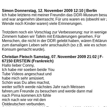
Simon
Donnerstag, 12. November 2009 12:10 | Berlin
Ich habe letztens mit meiner Freundin das DDR-Museum besu
und war angenehm überrascht. Für uns waren es (obwohl wir 
Wende noch Kinder waren) viele Erinnerungen.
Trotzdem noch ein Vorschlag zur Verbesserung: nur in wenig
Zimmern haben wir Tafeln mit Erläuterungen gesehen. Für
Menschen, die nicht in der DDR gelebt haben, wären Erkläru
zum damaligen Leben sehr anschaulich (so z.B. wie es schon
Konsum gemacht wurde).
Christian Fleisch
Samstag, 07. November 2009 21:02 | F-
67150 ERSTEIN (Frankreich)
Hallo lieber Conny,
Ich habe mir soeben beide You
Tube Videos angeschaut und
habe mich sehr amüsiert.
Schön was Du alles machst,
weiter so!!Ich werde nächstes Jahr nach Meissen
fahren,um Freunde zu besuchen und werde dann mal
nach Pirna kommen.Ich fühle
mich nach wie vor mit den
Ostdeutschen verbunden.