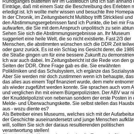
Rundganges blätterten wir im Gästebuch und ich sah anhand 
Einträge, daß mit einem Satz die Beschreibung des Erlebten n
erledigt ist. Ich wollte mehr wissen und besuchte Ihre Homepa
In der Chronik, im Zeitungsbericht Multiboy trifft Strickliesl und 
den Abstimmungsergebnissen fand ich Punkte, die bei mir Fr
aufwarfen, die Sie mit dem Anspruch unpolitisch zu sein abtun
Sehen Sie sich die Abstimmungsergebnisse an. Ihr Museum
suggeriert eine heile Welt, die so nicht existierte. Fast 2/3 der
Menschen, die abstimmten wünschen sich die DDR Zeit teilw
oder ganz zurück. Es ist ein Schlag ins Gesicht derer, die 198
die Straße gingen um für eine bessere Zukunft zu demonstrier
Ich war auch dabei. Im Zeitungsbericht ist die Rede von den g
Seiten der DDR. Ohne Frage gab es die. Sie erwähnten
Polikliniken und das Schulsystem, ich ergänze das Sozialsys
Aber Sie werden mir doch zustimmen wenn ich behaupte, das
das alles aus einem Topf finanziert wurde, dem mehr entnom
als wieder zugeführt werden konnte. Sie sprachen auch vom
und verglichen ihn mit einem Bürgerpolizisten. Der ABV war n
der Knuddelpolizist von nebenan sondern der erste Posten in 
Melde- und Überwachungskette. Sie selbst stellen das Hausb
aus - wozu diente es?
Als Betreiber eines Museums, welches sich mit der Aufarbeitu
der Geschichte auseinandersetzt und junge Menschen aufklä
will, sollten Sie sich der daraus resultierenden politischen
verantwortung stellen!