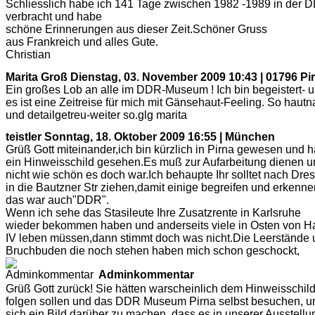
Schliesslich habe ich 141 Tage zwischen 1982 -1989 in der 
verbracht und habe
schöne Erinnerungen aus dieser Zeit.Schöner Gruss
aus Frankreich und alles Gute.
Christian
Marita Groß
Dienstag, 03. November 2009 10:43 | 01796 Pi
Ein großes Lob an alle im DDR-Museum ! Ich bin begeistert- 
es ist eine Zeitreise für mich mit Gänsehaut-Feeling. So hautn
und detailgetreu-weiter so.glg marita
teistler
Sonntag, 18. Oktober 2009 16:55 | München
Grüß Gott miteinander,ich bin kürzlich in Pirna gewesen und 
ein Hinweisschild gesehen.Es muß zur Aufarbeitung dienen u
nicht wie schön es doch war.Ich behaupte Ihr solltet nach Dre
in die Bautzner Str ziehen,damit einige begreifen und erkenne
das war auch"DDR".
Wenn ich sehe das Stasileute Ihre Zusatzrente in Karlsruhe
wieder bekommen haben und anderseits viele in Osten von Ha
IV leben müssen,dann stimmt doch was nicht.Die Leerstände
Bruchbuden die noch stehen haben mich schon geschockt,
Adminkommentar
Grüß Gott zurück! Sie hätten warscheinlich dem Hinweisschil
folgen sollen und das DDR Museum Pirna selbst besuchen, 
sich ein Bild darüber zu machen, dass es in unserer Ausstellu