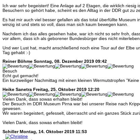
Ich war sehr begeistert! Eine Anlage auf 2 Etagen, die wirklich riesig 
Besuchern so gehört habe, scheint es den Alltag in der DDR gut zu z
Es hat mir auch viel besser gefallen als das total überfüllte Museum i
winzig ist und stets so voll, dass man sich kaum bewegen kann.
Nachdem ich das alles gesehen habe, war ich nicht so sehr froh, dass
vor allem, dass ich als geborener Bundesbürger dies nicht miterlebe
Und wer Lust hat, macht anschließend noch eine Tour auf der Elbe un
Tag gehabt :-)
Reiner Böhme
Sonntag, 08. Dezember 2019 09:42
Besuch
Echt gut gemacht!
Ein kurzweiliger Nachmittag mit einen kleinen Wermutstropfen "Keine
Heike Sanetra
Freitag, 25. Oktober 2019 12:20
Vielen Dank, dass sowas erhalten bleibt!
Der Besuch im DDR Museum Pirna war bei unserer Reise nach Krippe
gewesen.
Wir waren begeistert, gefesselt, überrascht und ein ganzes Stück zurüc
Vielen Dank, dass sowas erhalten bleibt!
Schiller
Montag, 14. Oktober 2019 11:53