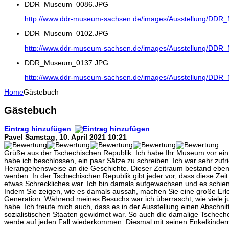
DDR_Museum_0086.JPG
http://www.ddr-museum-sachsen.de/images/Ausstellung/DD
DDR_Museum_0102.JPG
http://www.ddr-museum-sachsen.de/images/Ausstellung/DD
DDR_Museum_0137.JPG
http://www.ddr-museum-sachsen.de/images/Ausstellung/DD
Home
Gästebuch
Gästebuch
Eintrag hinzufügen
Pavel
Samstag, 10. April 2021 10:21
Grüße aus der Tschechischen Republik. Ich habe Ihr Museum vor ein p
habe ich beschlossen, ein paar Sätze zu schreiben. Ich war sehr zufri
Herangehensweise an die Geschichte. Dieser Zeitraum bestand ebenfa
werden. In der Tschechischen Republik gibt jeder vor, dass diese Zeit 
etwas Schreckliches war. Ich bin damals aufgewachsen und es schien 
Indem Sie zeigen, wie es damals aussah, machen Sie eine große Erle
Generation. Während meines Besuchs war ich überrascht, wie viele ju
habe. Ich freute mich auch, dass es in der Ausstellung einen Abschni
sozialistischen Staaten gewidmet war. So auch die damalige Tschech
werde auf jeden Fall wiederkommen. Diesmal mit seinen Enkelkinder