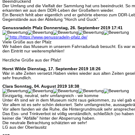
Beeindruckend
Der Umfang und die Vielfalt der Sammlung hat uns beeindruckt. So 
erkannten wir aus dem DDR-Leben der Großeltern wieder.
Ein Bereich fehlt aber eigentlich und er gehörte ebenso zum DDR-Le
Gegenstände aus der Abteilung "Horch und Guck".
Genussradeln Pfalz
Donnerstag, 26. September 2019 17:41
Viele Grüße aus der Pfalz
Wir haben das Museum in unserem Fahrradurlaub besucht. Es war wirk
den Eintritt nur weiterempfehlen!
Herzliche Grüße aus der Pfalz!
Horst Wilde
Dienstag, 17. September 2019 18:26
War in alte Zeiten versetzt.Haben vieles wieder aus alten Zeiten ge
sehr freundlich.
Clara
Sonntag, 04. August 2019 18:38
Einzigartig, neutral, sehr umfangreich - wir komme
Unter 4h sind wir in dem Museum nicht raus gekommen, zu viel gab 
Vor allem ist es sehr schön dekoriert. Sehr umfangreiche, aussagekrä
Vor allem fanden wir die Ruhe, die Hintergrundmusik sehr anspreche
Das Ess- und Trinkverbot ist völlig verständlich, schließlich (so haben 
keiner die "Abfälle" hinter der Absperrung haben.
Die neutrale Betrachtung schätzten wir sehr!
LG aus der Oberlausitz