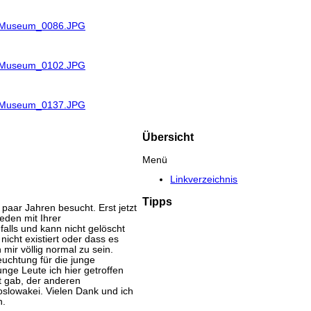
R_Museum_0086.JPG
R_Museum_0102.JPG
R_Museum_0137.JPG
Übersicht
Menü
Linkverzeichnis
Tipps
aar Jahren besucht. Erst jetzt
eden mit Ihrer
lls und kann nicht gelöscht
nicht existiert oder dass es
mir völlig normal zu sein.
uchtung für die junge
nge Leute ich hier getroffen
tt gab, der anderen
oslowakei. Vielen Dank und ich
n.