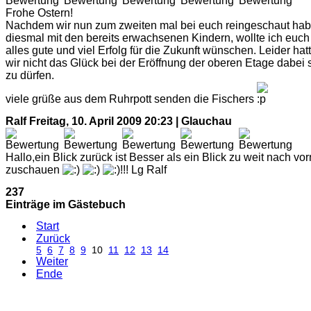
Frohe Ostern!
Nachdem wir nun zum zweiten mal bei euch reingeschaut hab
diesmal mit den bereits erwachsenen Kindern, wollte ich euch
alles gute und viel Erfolg für die Zukunft wünschen. Leider hat
wir nicht das Glück bei der Eröffnung der oberen Etage dabei 
zu dürfen.
viele grüße aus dem Ruhrpott senden die Fischers
Ralf
Freitag, 10. April 2009 20:23 | Glauchau
Hallo,ein Blick zurück ist Besser als ein Blick zu weit nach vor
zuschauen
!!! Lg Ralf
237
Einträge im Gästebuch
Start
Zurück
5
6
7
8
9
10
11
12
13
14
Weiter
Ende