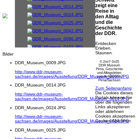
zeigt eine
Reise in
den Alltag
und die
Geschichte
der DDR.
Entdecken.
Erleben.
Staunen.
Bilder
© 2oo7-2o25
DDR_Museum_0009.JPG
DDR Museum
Pirna, Geschichte
http://www.ddr-museum-
und Alltagsleben
sachsen.de/images/Ausstellung/DDR_Museum_0009.JPG
zum Anfassen in
Pirna/Sachsen
DDR_Museum_0014.JPG
Zum Seitenanfang
Die Cookies dieses
http://www.ddr-museum-
Portals können Sie
sachsen.de/images/Ausstellung/DDR_Museum_0014.JPG
über die folgenden
Links akzeptieren
DDR_Museum_0024.JPG
oder ablehnen
Cookies akzeptieren
http://www.ddr-museum-
Cookies Ablehnen
sachsen.de/images/Ausstellung/DDR_Museum_0024.JPG
DDR_Museum_0025.JPG
http://www.ddr-museum-