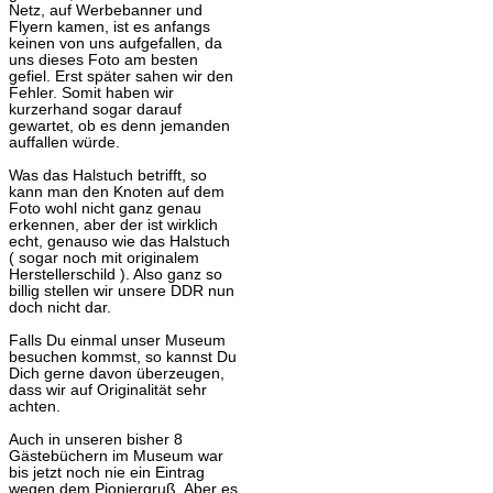
Netz, auf Werbebanner und
Flyern kamen, ist es anfangs
keinen von uns aufgefallen, da
uns dieses Foto am besten
gefiel. Erst später sahen wir den
Fehler. Somit haben wir
kurzerhand sogar darauf
gewartet, ob es denn jemanden
auffallen würde.
Was das Halstuch betrifft, so
kann man den Knoten auf dem
Foto wohl nicht ganz genau
erkennen, aber der ist wirklich
echt, genauso wie das Halstuch
( sogar noch mit originalem
Herstellerschild ). Also ganz so
billig stellen wir unsere DDR nun
doch nicht dar.
Falls Du einmal unser Museum
besuchen kommst, so kannst Du
Dich gerne davon überzeugen,
dass wir auf Originalität sehr
achten.
Auch in unseren bisher 8
Gästebüchern im Museum war
bis jetzt noch nie ein Eintrag
wegen dem Pioniergruß. Aber es