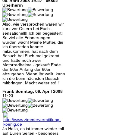
06. April 2008 19:47 | 66802
Überherrn
Also, wie versprochen waren wir
kurz vor Ostern bei Euch -
sensationell!! Ich bin begeistert!
So viel alte Erinnerungen
wurden wach! Meine Mutter, die
ich überreden konnte
mitzukommen, hat nach dem
Besuch bei Euch mal gekramt
und hätte noch zwei
Motorradhelme - gekauft Ende
der 50er Anfang der 60er
abzugeben. Wenn Ihr wollt, kann
ich die beim nächsten Besuch
mitbringen. Macht weiter so!!!
Frank
Sonntag, 06. April 2008
11:23
Ja Hallo, es ist immer wieder toll
auf Euren Seiten - besonders