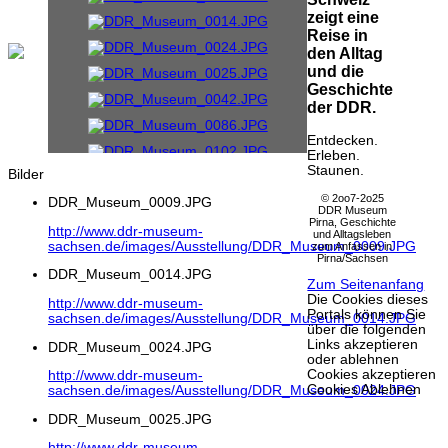
zeigt eine
Reise in
den Alltag
und die
Geschichte
der DDR.
Entdecken.
Erleben.
Staunen.
Bilder
© 2oo7-2o25
DDR_Museum_0009.JPG
DDR Museum
Pirna, Geschichte
http://www.ddr-museum-
und Alltagsleben
sachsen.de/images/Ausstellung/DDR_Museum_0009.JPG
zum Anfassen in
Pirna/Sachsen
DDR_Museum_0014.JPG
Zum Seitenanfang
Die Cookies dieses
http://www.ddr-museum-
Portals können Sie
sachsen.de/images/Ausstellung/DDR_Museum_0014.JPG
über die folgenden
Links akzeptieren
DDR_Museum_0024.JPG
oder ablehnen
Cookies akzeptieren
http://www.ddr-museum-
Cookies Ablehnen
sachsen.de/images/Ausstellung/DDR_Museum_0024.JPG
DDR_Museum_0025.JPG
http://www.ddr-museum-