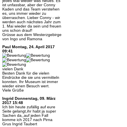
jedes Mal wieder was Neues. Es
ist unfassbar, aber der Conny
Kaden und das Team verstehen
es, uns immer wieder zu
überraschen. Lieber Conny - wir
werden auch nächstes Jahr zum
1. Mai wieder da sein und freuen
uns schon drauf!
Grüsse aus dem Westerzgebirge
von Ingo und Ramona
Paul
Montag, 24. April 2017
09:41
vielen Dank
Besten Dank für die vielen
Eindrücke die sie uns vermitteln
konnten. Ihr Museum ist immer
wieder einen Besuch wert.
Viele Grüße
Ingrid
Donnerstag, 09. März
2017 15:48
Ich bin heute zufällig auf eure
Seite gelangt,ihr habt ja super
Sachen da,,auf jeden Fall
komme ich 2017 nach Pirna
Grus Ingrid Taubert