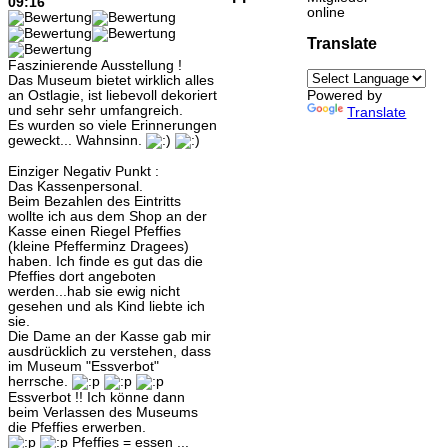
09:16
online
Translate
Faszinierende Ausstellung !
Das Museum bietet wirklich alles
an Ostlagie, ist liebevoll dekoriert
Powered by
und sehr sehr umfangreich.
Translate
Es wurden so viele Erinnerungen
geweckt... Wahnsinn.
Einziger Negativ Punkt :
Das Kassenpersonal.
Beim Bezahlen des Eintritts
wollte ich aus dem Shop an der
Kasse einen Riegel Pfeffies
(kleine Pfefferminz Dragees)
haben. Ich finde es gut das die
Pfeffies dort angeboten
werden...hab sie ewig nicht
gesehen und als Kind liebte ich
sie.
Die Dame an der Kasse gab mir
ausdrücklich zu verstehen, dass
im Museum "Essverbot"
herrsche.
Essverbot !! Ich könne dann
beim Verlassen des Museums
die Pfeffies erwerben.
Pfeffies = essen ...