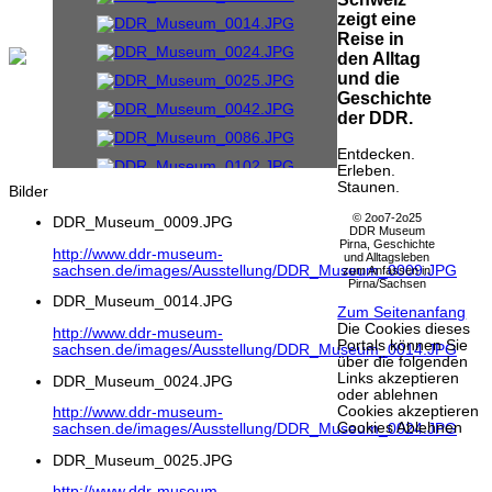
zeigt eine
Reise in
den Alltag
und die
Geschichte
der DDR.
Entdecken.
Erleben.
Staunen.
Bilder
© 2oo7-2o25
DDR_Museum_0009.JPG
DDR Museum
Pirna, Geschichte
http://www.ddr-museum-
und Alltagsleben
sachsen.de/images/Ausstellung/DDR_Museum_0009.JPG
zum Anfassen in
Pirna/Sachsen
DDR_Museum_0014.JPG
Zum Seitenanfang
Die Cookies dieses
http://www.ddr-museum-
Portals können Sie
sachsen.de/images/Ausstellung/DDR_Museum_0014.JPG
über die folgenden
Links akzeptieren
DDR_Museum_0024.JPG
oder ablehnen
Cookies akzeptieren
http://www.ddr-museum-
Cookies Ablehnen
sachsen.de/images/Ausstellung/DDR_Museum_0024.JPG
DDR_Museum_0025.JPG
http://www.ddr-museum-