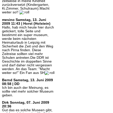
zeitweise in meine Kindheit
zurückversetzt (Kindergarten,
Ki.Zimmer, Schulraum).Macht
weiter so!!
mesino
Samstag, 13. Juni
2009 11:43 | Horst (Holstein)
Hallo, hab mich heute hier durch
getickert, tolle Seite und
bestimmt ein super museum,
werde beim nächsten
Heimaturlaub in Leipzig mit
Sicherheit die Zeit und den Weg
nach Pirna finden. Diese
Zeitreise sollten viel mehr
Schulen antreten.Die DDR ist
Geschichte im doppelten Sinne
und darf daher nicht vergessen
werden. An das Team: "Macht
weiter so!" Ein Fan aus SH
Bernd
Samstag, 13. Juni 2009
08:58 | DD
Ich bin auch der Meinung, es
sollte viel mehr solcher Museum
geben.
Dirk
Sonntag, 07. Juni 2009
20:36
Gut das es solche Museen gibt,