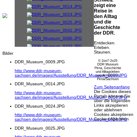
zeigt eine
Reise in
den Alltag
und die
Geschichte
der DDR.
Entdecken.
Erleben.
Staunen.
Bilder
© 2oo7-2o25
DDR_Museum_0009.JPG
DDR Museum
Pirna, Geschichte
http://www.ddr-museum-
und Alltagsleben
sachsen.de/images/Ausstellung/DDR_Museum_0009.JPG
zum Anfassen in
Pirna/Sachsen
DDR_Museum_0014.JPG
Zum Seitenanfang
Die Cookies dieses
http://www.ddr-museum-
Portals können Sie
sachsen.de/images/Ausstellung/DDR_Museum_0014.JPG
über die folgenden
Links akzeptieren
DDR_Museum_0024.JPG
oder ablehnen
Cookies akzeptieren
http://www.ddr-museum-
Cookies Ablehnen
sachsen.de/images/Ausstellung/DDR_Museum_0024.JPG
DDR_Museum_0025.JPG
http://www.ddr-museum-