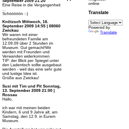
September 2009 21:20
online
Eine Reise in die Vergangenheit
...
Translate
Schööööön :-)
Knötzsch
Mittwoch, 16.
September 2009 14:55 | 08060
Powered by
Zwickau
Translate
Wir waren mit einer
befreundeten Familie am
12.09.09 über 2 Stunden im
Museum. Gut gemacht!Wir
werden mit Freunden und
Verwanden widerkommen.
TIP: der Blick per Spiegel unter
den Ladentisch sollte ausgebaut
werden - weil das eine sehr gute
und lustige Idee ist.
Grüße aus Zwickau!
Susi mit Tim und Pit
Sonntag,
13. September 2009 21:00 |
Rossau
Hallo,
ich war mit meinen beiden
Kindern, 6 und 9 Jahre alt, am
Samstag, den 12.9. in Eurem
Museum.