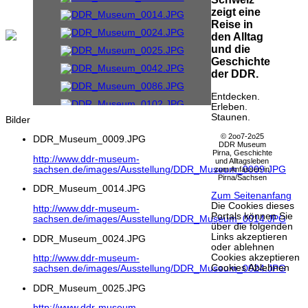
zeigt eine
Reise in
den Alltag
und die
Geschichte
der DDR.
Entdecken.
Erleben.
Staunen.
Bilder
© 2oo7-2o25
DDR_Museum_0009.JPG
DDR Museum
Pirna, Geschichte
http://www.ddr-museum-
und Alltagsleben
sachsen.de/images/Ausstellung/DDR_Museum_0009.JPG
zum Anfassen in
Pirna/Sachsen
DDR_Museum_0014.JPG
Zum Seitenanfang
Die Cookies dieses
http://www.ddr-museum-
Portals können Sie
sachsen.de/images/Ausstellung/DDR_Museum_0014.JPG
über die folgenden
Links akzeptieren
DDR_Museum_0024.JPG
oder ablehnen
Cookies akzeptieren
http://www.ddr-museum-
Cookies Ablehnen
sachsen.de/images/Ausstellung/DDR_Museum_0024.JPG
DDR_Museum_0025.JPG
http://www.ddr-museum-