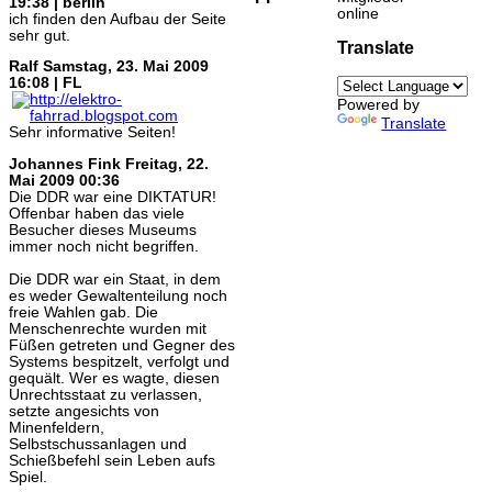
19:38 | berlin
online
ich finden den Aufbau der Seite
sehr gut.
Translate
Ralf
Samstag, 23. Mai 2009
16:08 | FL
Powered by
Translate
Sehr informative Seiten!
Johannes Fink
Freitag, 22.
Mai 2009 00:36
Die DDR war eine DIKTATUR!
Offenbar haben das viele
Besucher dieses Museums
immer noch nicht begriffen.
Die DDR war ein Staat, in dem
es weder Gewaltenteilung noch
freie Wahlen gab. Die
Menschenrechte wurden mit
Füßen getreten und Gegner des
Systems bespitzelt, verfolgt und
gequält. Wer es wagte, diesen
Unrechtsstaat zu verlassen,
setzte angesichts von
Minenfeldern,
Selbstschussanlagen und
Schießbefehl sein Leben aufs
Spiel.