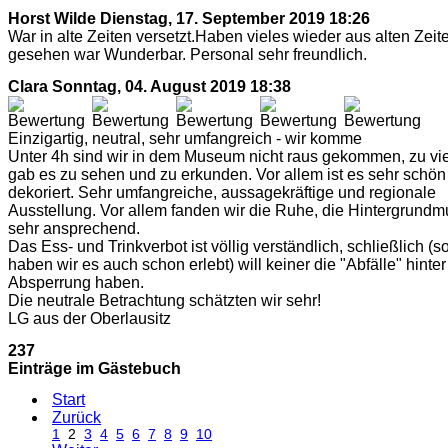
Horst Wilde
Dienstag, 17. September 2019 18:26
War in alte Zeiten versetzt.Haben vieles wieder aus alten Zeit
gesehen war Wunderbar. Personal sehr freundlich.
Clara
Sonntag, 04. August 2019 18:38
Einzigartig, neutral, sehr umfangreich - wir komme
Unter 4h sind wir in dem Museum nicht raus gekommen, zu vie
gab es zu sehen und zu erkunden. Vor allem ist es sehr schön
dekoriert. Sehr umfangreiche, aussagekräftige und regionale
Ausstellung. Vor allem fanden wir die Ruhe, die Hintergrundm
sehr ansprechend.
Das Ess- und Trinkverbot ist völlig verständlich, schließlich (s
haben wir es auch schon erlebt) will keiner die "Abfälle" hinter
Absperrung haben.
Die neutrale Betrachtung schätzten wir sehr!
LG aus der Oberlausitz
237
Einträge im Gästebuch
Start
Zurück
1
2
3
4
5
6
7
8
9
10